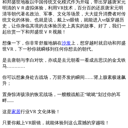
和邦盛世地板以中国传统文化模式作为开端，带出穿越唐宋元
明清的ＶＲ虚拟体验，利用VR技术，百分百的还原唐宋元明
清等朝代著名政治、军事、文化等场景，大大提升消费者对传
统文化的体验。也就是说，戴上vr眼镜，就能进入vr版穿越历
史，让你身临其境的去体验历史上真实的故事。好了，我们一
起欣赏一下和邦盛世ＶＲ视频！
想像一下，你非常舒服地躺在
沙发
上，想穿越时就启动和邦盛
世VR，下一秒你就瞬移到任何你想去的朝代。
是去唐朝与李白对饮，亦或是去元朝看一看成吉思汉的金戈铁
马…………
你可以想象身处古战场，万箭齐发的瞬间……肾上腺素极速飙
升；
置身惊涛骇浪的恢宏战场，一艘艘战船正“呲呲”划过你的耳
畔......
这是
家居
行业VR 文化体验！
只要你戴上VR眼镜，就能体验到这么震撼的穿越啦！