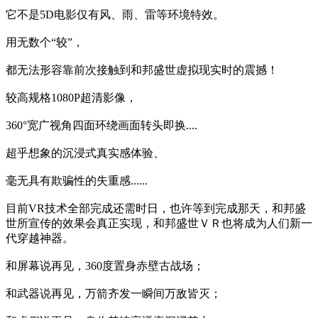
它不是5D电影仅有风、雨、雷等环境特效。
用无数个“较”，
都无法形容靠前次接触到和邦盛世虚拟现实时的震撼！
较高规格1080P超清影像，
360°宽广视角四面环绕画面转头即换....
超乎想象的沉浸式真实感体验、
毫无具有欺骗性的失重感......
目前VR技术全部完成还需时日，也许等到完成那天，和邦盛
世所宣传的效果会真正实现，和邦盛世ＶＲ也将成为人们新一
代穿越神器。
和屏幕说再见，360度置身赤壁古战场；
和武器说再见，万箭齐发一瞬间万敌皆灭；