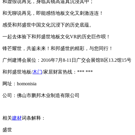
和虚假说再见，身临其镜高逼真沉浸其中；
和无聊说再见，即能感悟地板文化又刺激连连！
感受和邦盛世中国文化沉浸下的历史底蕴。
一起去体验下和邦盛世地板文化VR的历史巨作呗！
锋芒耀世，共鉴未来！和邦盛世的精彩，与您同行！
广州建博会展位：2016年7月8-11日广交会展馆B区13.2馆15号
和邦盛世地板/
木门
/家居财富热线：*** ***
网址：homonisia
公司：佛山市鹏邦木业制造有限公司
相关
建材
词条解释：
盛世