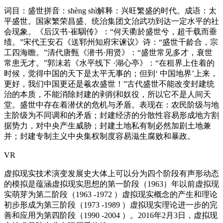
词目：盛世拼音：shèng shì解释：兴旺繁盛的时代。成语：太
平盛世。国家繁荣昌盛、统治集团文治武功到达一定水平的社
会现象。《后汉书·崔駰传》：“何天衢於盛世兮，超千载而垂
绩。”宋代王安石《送郓州知府宋谏议》诗：“盛世千龄合，宗
工四海瞻。”清代唐甄《潜书·用贤》：“盛世常见多才，衰世
常患无才。”郭沫若《水平线下 ·湖心亭》：“在租界上住着的
时候，觉得中国的天下是太平无事的；但到‘ 中国地界’上来，
更好，我们中国更还是羲农盛世！”古代盛世不能改变封建统
治的本质，不能消除封建的剥削和奴役，所以它不是人间天
堂。盛世中存在着潜伏的危机与矛盾。表现在：农民阶级与地
主阶级为不同调和的矛盾；封建经济的分散性容易形成地方割
据势力，对中央产生威胁；封建土地私有制必然加剧土地兼
并；封建专制主义中央集权制度容易滋生腐败和暴政。
VR
虚拟现实技术演变发展史大体上可以分为四个阶段有声形动态
的模拟是蕴涵虚拟现实思想的第一阶段（1963）年以前虚拟现
实萌芽为第二阶段（1963 -1972 ）虚拟现实概念的产生和理论
初步形成为第三阶段（1973 -1989 ）虚拟现实理论进一步的完
善和应用为第四阶段（1990 -2004 ）。2016年2月3日，虚拟现