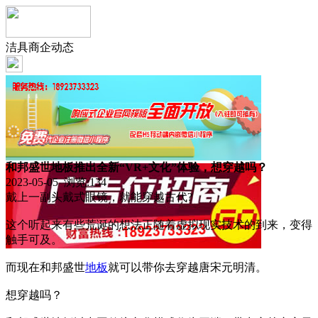
洁具商企动态
和邦盛世地板推出全新“VR+文化”体验，想穿越吗？
2023-05-05 浏览:
134
戴上一副头戴式眼镜，就能穿越古代?
这个听起来有些荒诞的想法正随着虚拟现实技术的到来，变得
触手可及。
而现在和邦盛世
地板
就可以带你去穿越唐宋元明清。
想穿越吗？