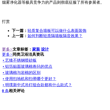
烟雾净化器等极具竞争力的产品则彻底征服了所有参展者。
打赏
下一篇：
轻质复合墙板可以做什么表面装饰
上一篇：
如何判断轻质隔墙板隔音效果？
更多
>
文章标签：
家装
设计
更多
>
同类卫浴洁具资讯
• 艺锋不锈钢喷砂板
• 铝箔贴面玻璃棉卷毡的优点
• 玻璃棉与岩棉的区别
• 使用扫地机和扫帚哪个更好？
• 明璞新中式吊灯组合款都有什么款式？
0
条
相关评论