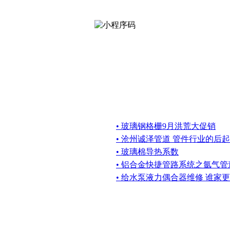
• 玻璃钢格栅9月洪荒大促销
• 沧州诚泽管道 管件行业的后
• 玻璃棉导热系数
• 铝合金快捷管路系统之氩气
• 给水泵液力偶合器维修 谁家