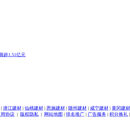
超1.51亿元
|
潜江建材
|
仙桃建材
|
恩施建材
|
随州建材
|
咸宁建材
|
黄冈建
使用协议
|
版权隐私
|
网站地图
|
排名推广
|
广告服务
|
积分换礼