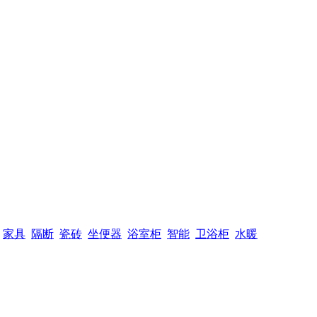
家具
隔断
瓷砖
坐便器
浴室柜
智能
卫浴柜
水暖