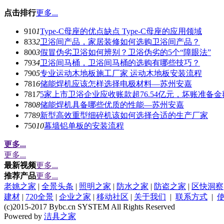
点击排行
更多...
910
1
Type-C母座的优点缺点 Type-C母座的应用领域
833
2
卫浴间产品，家居装修如何选购卫浴间产品？
800
3
假冒伪劣卫浴如何辨别？卫浴伪劣的5个“障眼法”
793
4
卫浴间马桶，卫浴间马桶的选购有哪些技巧？
790
5
专业运动木地板施工厂家 运动木地板安装流程
781
6
储能焊机应该怎样选择电极材料—苏州安嘉
781
7
5家上市卫浴企业应收账款超76.54亿元，坏账准备金额
780
8
储能焊机具备哪些优质的性能—苏州安嘉
778
9
新型高效重型细碎机该如何选择合适的生产厂家
750
10
幕墙铝单板的安装流程
更多...
更多...
最新视频
更多...
推荐产品
更多...
老姚之家
|
全景头条
|
照明之家
|
防水之家
|
防盗之家
|
区快洞察
建材
|
720全景
|
企业之家
|
移动社区
|
关于我们
|
联系方式
|
(c)2015-2017 Bybc.cn SYSTEM All Rights Reserved
Powered by
洁具之家