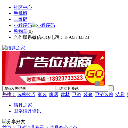
社区中心
手机版
二维码
小程序码
购物车
(
0
)
合作联系微信/QQ/电话：18923733323
1
2
热搜：
选购技巧
家装
家居
建材
卫浴
装修
卫浴选购
洁具
洁具之家
卫浴洁具资讯
首页
>
卫浴洁具资讯
>
洁具商企动态