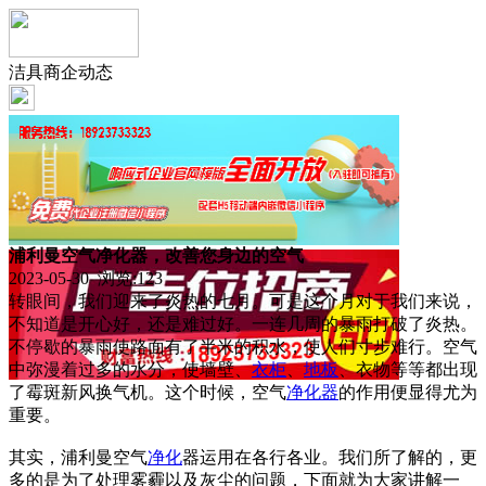
洁具商企动态
浦利曼空气净化器，改善您身边的空气
2023-05-30 浏览:
123
转眼间，我们迎来了炎热的七月。可是这个月对于我们来说，
不知道是开心好，还是难过好。一连几周的暴雨打破了炎热。
不停歇的暴雨使路面有了半米的积水，使人们寸步难行。空气
中弥漫着过多的水分，使墙壁、
衣柜
、
地板
、衣物等等都出现
了霉斑新风换气机。这个时候，空气
净化器
的作用便显得尤为
重要。
其实，浦利曼空气
净化
器运用在各行各业。我们所了解的，更
多的是为了处理雾霾以及灰尘的问题，下面就为大家讲解一