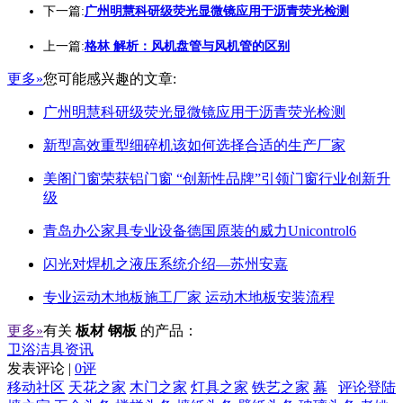
下一篇:
广州明慧科研级荧光显微镜应用于沥青荧光检测
上一篇:
格林 解析：风机盘管与风机管的区别
更多»
您可能感兴趣的文章:
广州明慧科研级荧光显微镜应用于沥青荧光检测
新型高效重型细碎机该如何选择合适的生产厂家
美阁门窗荣获铝门窗 “创新性品牌”引领门窗行业创新升
级
青岛办公家具专业设备德国原装的威力Unicontrol6
闪光对焊机之液压系统介绍—苏州安嘉
专业运动木地板施工厂家 运动木地板安装流程
更多»
有关
板材 钢板
的产品：
卫浴洁具资讯
发表评论 |
0评
移动社区
天花之家
木门之家
灯具之家
铁艺之家
幕
评论登陆