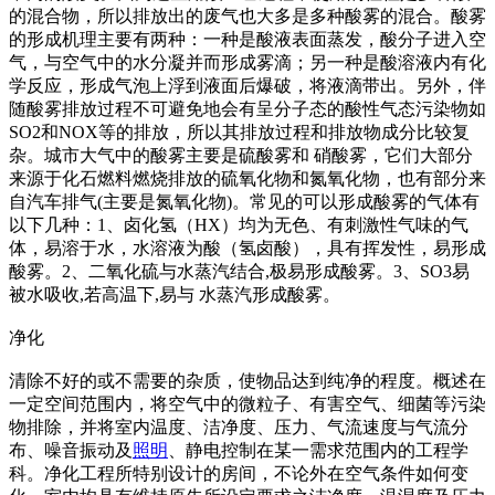
的混合物，所以排放出的废气也大多是多种酸雾的混合。酸雾
的形成机理主要有两种：一种是酸液表面蒸发，酸分子进入空
气，与空气中的水分凝并而形成雾滴；另一种是酸溶液内有化
学反应，形成气泡上浮到液面后爆破，将液滴带出。另外，伴
随酸雾排放过程不可避免地会有呈分子态的酸性气态污染物如
SO2和NOX等的排放，所以其排放过程和排放物成分比较复
杂。城市大气中的酸雾主要是硫酸雾和 硝酸雾，它们大部分
来源于化石燃料燃烧排放的硫氧化物和氮氧化物，也有部分来
自汽车排气(主要是氮氧化物)。常见的可以形成酸雾的气体有
以下几种：1、卤化氢（HX）均为无色、有刺激性气味的气
体，易溶于水，水溶液为酸（氢卤酸），具有挥发性，易形成
酸雾。2、二氧化硫与水蒸汽结合,极易形成酸雾。3、SO3易
被水吸收,若高温下,易与 水蒸汽形成酸雾。
净化
清除不好的或不需要的杂质，使物品达到纯净的程度。概述在
一定空间范围内，将空气中的微粒子、有害空气、细菌等污染
物排除，并将室内温度、洁净度、压力、气流速度与气流分
布、噪音振动及
照明
、静电控制在某一需求范围内的工程学
科。净化工程所特别设计的房间，不论外在空气条件如何变