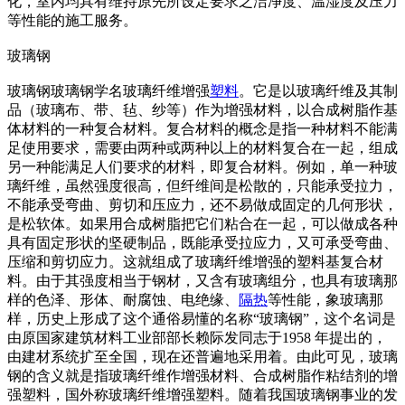
化，室内均具有维持原先所设定要求之洁净度、温湿度及压力
等性能的施工服务。
玻璃钢
玻璃钢玻璃钢学名玻璃纤维增强
塑料
。它是以玻璃纤维及其制
品（玻璃布、带、毡、纱等）作为增强材料，以合成树脂作基
体材料的一种复合材料。复合材料的概念是指一种材料不能满
足使用要求，需要由两种或两种以上的材料复合在一起，组成
另一种能满足人们要求的材料，即复合材料。例如，单一种玻
璃纤维，虽然强度很高，但纤维间是松散的，只能承受拉力，
不能承受弯曲、剪切和压应力，还不易做成固定的几何形状，
是松软体。如果用合成树脂把它们粘合在一起，可以做成各种
具有固定形状的坚硬制品，既能承受拉应力，又可承受弯曲、
压缩和剪切应力。这就组成了玻璃纤维增强的塑料基复合材
料。由于其强度相当于钢材，又含有玻璃组分，也具有玻璃那
样的色泽、形体、耐腐蚀、电绝缘、
隔热
等性能，象玻璃那
样，历史上形成了这个通俗易懂的名称“玻璃钢”，这个名词是
由原国家建筑材料工业部部长赖际发同志于1958 年提出的，
由建材系统扩至全国，现在还普遍地采用着。由此可见，玻璃
钢的含义就是指玻璃纤维作增强材料、合成树脂作粘结剂的增
强塑料，国外称玻璃纤维增强塑料。随着我国玻璃钢事业的发