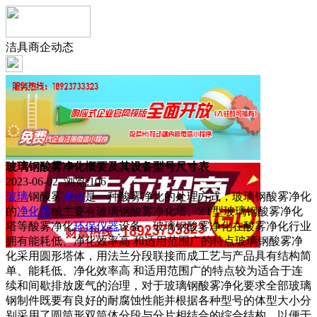
洁具商企动态
玻璃钢酸雾净化概要及其设备型号尺寸表
2023-06-02 浏览:
106
玻璃
钢酸雾
净化
是一种酸雾净化的处理方式，玻璃钢酸雾净化
的
净化器
械主要有玻璃钢酸雾净化塔、ZT型玻璃钢酸雾净化
塔等酸雾净化
环保
仪器
设备，玻璃钢酸雾净化在酸雾净化行业
拥有能耗低、净化效率高 和适用范围广的特点玻璃钢酸雾净
化采用圆形塔体，用法兰分段联接而成工艺与产品具有结构简
单、能耗低、净化效率高 和适用范围广的特点较为适合于连
续和间歇排放废气的治理，对于玻璃钢酸雾净化要求全部玻璃
钢制件既要有良好的耐腐蚀性能并根据各种型号的体型大小分
别采用了圆筒形双筒体分段与分片相结合的综合结构，以便于