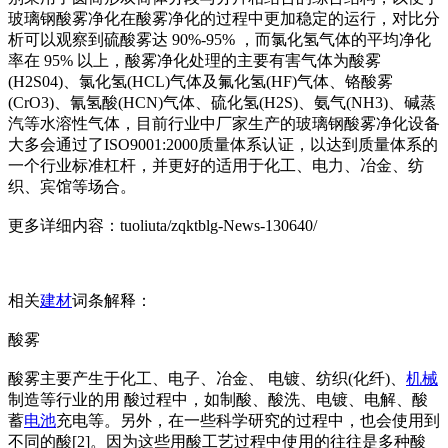
玻璃钢酸雾净化在酸雾净化的过程中更加稳定的运行，对比分
析可以观察到硫酸雾达 90%-95% ，而氯化氢气体的平均净化
率在 95% 以上，酸雾净化处理的主要有害气体为酸雾
(H2S04)、氯化氢(HCL)气体及氟化氢(HF)气体、铬酸雾
(CrO3)、氰氢酸(HCN)气体、硫化氢(H2S)、氨气(NH3)、碱蒸
汽等水溶性气体，目前行业中厂家生产的玻璃钢酸雾净化设备
大多会通过了ISO9001:2000质量体系认证，以达到质量体系的
一个行业标准杠杆，并更好的适用于化工、电力、冶金、纺
织、宾馆等场合。
更多详细内容：tuoliuta/zqktblg-News-130640/
相关
建材
词条解释：
酸雾
酸雾主要产生于化工、电子、冶金、 电镀、纺织(化纤)、
机械
制造等行业的用 酸过程中，如制酸、酸洗、电镀、电解、酸
蓄
电池
充电等。另外，在一些科学研究的过程中，也会使用到
不同的酸[2]。因为这些用酸工艺过程中使用的往往是多种酸