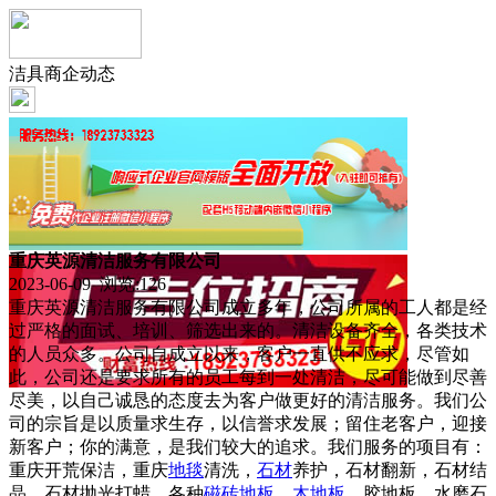
洁具商企动态
重庆英源清洁服务有限公司
2023-06-09 浏览:
126
重庆英源清洁服务有限公司成立多年，公司所属的工人都是经
过严格的面试、培训、筛选出来的。清洁设备齐全，各类技术
的人员众多。公司自成立以来，客户一直供不应求，尽管如
此，公司还是要求所有的员工每到一处清洁，尽可能做到尽善
尽美，以自己诚恳的态度去为客户做更好的清洁服务。我们公
司的宗旨是以质量求生存，以信誉求发展；留住老客户，迎接
新客户；你的满意，是我们较大的追求。我们服务的项目有：
重庆开荒保洁，重庆
地毯
清洗，
石材
养护，石材翻新，石材结
晶，石材抛光打蜡，各种
磁砖
地板
，
木地板
，胶地板，水磨石