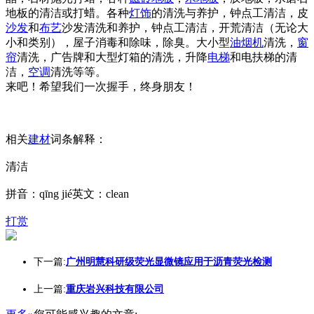
地板的清洁或打蜡。各种
灯饰
的清洗与养护，钟点工清洁，皮
沙发
和
布艺
沙发清洗和养护，钟点工清洁，开荒清洁（无论大
小和类别），屋子消毒和除味，除臭。大小型
油烟机
清洗，
窗
帘
清洗，广告牌和大型灯箱的清洗，升降
电梯
和电扶梯的清
洁，
空调
清洗等等。
来吧！希望我们一次握手，终身朋友！
相关
建材
词条解释：
清洁
拼音：qīng jié英文：clean
打赏
下一篇:
广州明慧科研级荧光显微镜应用于沥青荧光检测
上一篇:
重庆岩兴科技有限公司