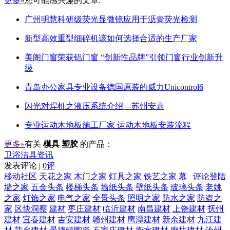
更多»
您可能感兴趣的文章:
广州明慧科研级荧光显微镜应用于沥青荧光检测
新型高效重型细碎机该如何选择合适的生产厂家
美阁门窗荣获铝门窗 “创新性品牌”引领门窗行业创新升
级
青岛办公家具专业设备德国原装的威力Unicontrol6
闪光对焊机之液压系统介绍—苏州安嘉
专业运动木地板施工厂家 运动木地板安装流程
更多»
有关
模具 塑胶
的产品：
卫浴洁具资讯
发表评论 |
0评
移动社区
天花之家
木门之家
灯具之家
铁艺之家
幕
评论登陆
墙之家
五金头条
楼梯头条
墙纸头条
壁纸头条
玻璃头条
老姚
之家
灯饰之家
电气之家
全景头条
照明之家
防水之家
防盗之
家
区快洞察
建材
枣庄建材
临沂建材
南昌建材
上饶建材
抚州
建材
宜春建材
吉安建材
赣州建材
鹰潭建材
新余建材
九江建