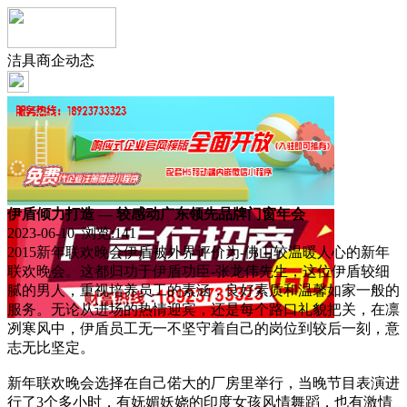
洁具商企动态
伊盾倾力打造 — 较感动广东领先品牌门窗年会
2023-06-10 浏览:
141
2015新年联欢晚会伊盾被外界评价为-佛山较温暖人心的新年
联欢晚会。这都归功于伊盾功臣-张龙伟先生，这位伊盾较细
腻的男人，重视培养员工的素涵，良好素质和温馨如家一般的
服务。无论从进场的热情迎宾，还是每个路口礼貌把关，在凛
冽寒风中，伊盾员工无一不坚守着自己的岗位到较后一刻，意
志无比坚定。
新年联欢晚会选择在自己偌大的厂房里举行，当晚节目表演进
行了3个多小时，有妩媚妖娆的印度女孩风情舞蹈，也有激情