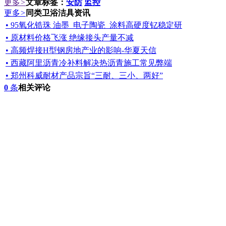
更多
>
文章标签：
安防
监控
更多
>
同类卫浴洁具资讯
• 95氧化锆珠 油墨_电子陶瓷_涂料高硬度钇稳定研
• 原材料价格飞涨 绝缘接头产量不减
• 高频焊接H型钢房地产业的影响-华夏天信
• 西藏阿里沥青冷补料解决热沥青施工常见弊端
• 郑州科威耐材产品宗旨“三耐、三小、两好”
0
条
相关评论