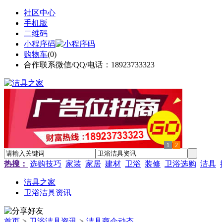
社区中心
手机版
二维码
小程序码
购物车
(
0
)
合作联系微信/QQ/电话：18923733323
1
2
热搜：
选购技巧
家装
家居
建材
卫浴
装修
卫浴选购
洁具
洁具之家
卫浴洁具资讯
首页
>
卫浴洁具资讯
>
洁具商企动态