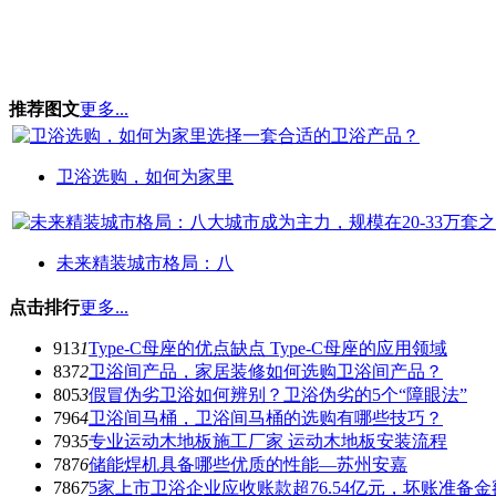
推荐图文
更多...
卫浴选购，如何为家里
未来精装城市格局：八
点击排行
更多...
913
1
Type-C母座的优点缺点 Type-C母座的应用领域
837
2
卫浴间产品，家居装修如何选购卫浴间产品？
805
3
假冒伪劣卫浴如何辨别？卫浴伪劣的5个“障眼法”
796
4
卫浴间马桶，卫浴间马桶的选购有哪些技巧？
793
5
专业运动木地板施工厂家 运动木地板安装流程
787
6
储能焊机具备哪些优质的性能—苏州安嘉
786
7
5家上市卫浴企业应收账款超76.54亿元，坏账准备金额