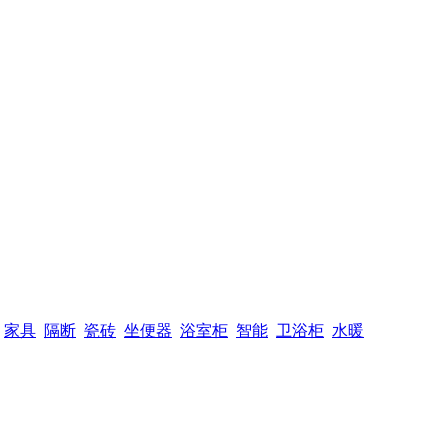
家具
隔断
瓷砖
坐便器
浴室柜
智能
卫浴柜
水暖