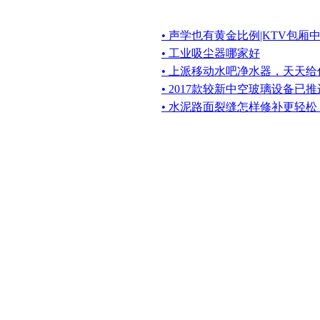
• 声学也有黄金比例|KTV包
• 工业吸尘器哪家好
• 上派移动水吧净水器，天天
• 2017款较新中空玻璃设备已
• 水泥路面裂缝怎样修补更轻