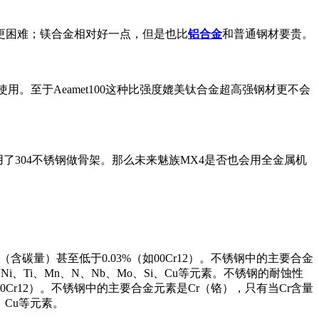
更困难；镁合金相对好一点，但是也比
铝合金
和普通钢材要贵。
用。至于Aeamet100这种比强度媲美钛合金超高强钢材更不会
是用了304不锈钢做骨架。那么未来魅族MX4是否也会用全金属机
碳量）甚至低于0.03%（如00Cr12）。不锈钢中的主要合金
、Ti、Mn、N、Nb、Mo、Si、Cu等元素。不锈钢的耐蚀性
Cr12）。不锈钢中的主要合金元素是Cr（铬），只有当Cr含量
、Cu等元素。