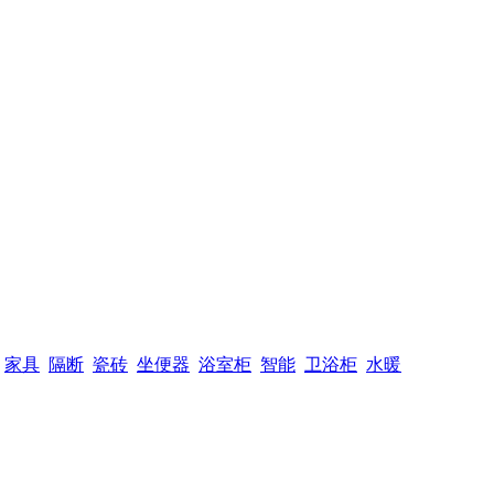
家具
隔断
瓷砖
坐便器
浴室柜
智能
卫浴柜
水暖