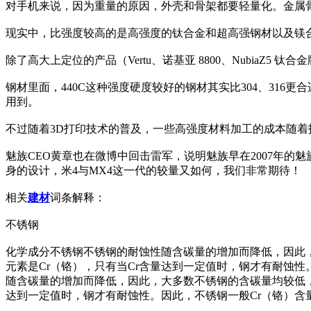
对手机来说，因为重量的原因，外壳和骨架都要轻量化。金属
现实中，比强度较高的是高强度的钛合金和超高强钢材以及镁
除了高大上定位的产品（Vertu、诺基亚 8800、NubiaZ5
钢材里面，440C这种强度硬度较好的钢材其实比304、316
用到。
不过随着3D打印技术的普及，一些高强度材料加工的成本随
魅族CEO黄章也在微博中回击雷军，说明魅族早在2007年的魅
身的设计，米4与MX4这一代的较量又如何，我们非常期待！
相关
建材
词条解释：
不锈钢
化学成分不锈钢不锈钢的耐蚀性随含碳量的增加而降低，因此，大多
元素是Cr（铬），只有当Cr含量达到一定值时，钢才有耐蚀性。因
随含碳量的增加而降低，因此，大多数不锈钢的含碳量均较低，最大
达到一定值时，钢才有耐蚀性。因此，不锈钢一般Cr（铬）含量至少