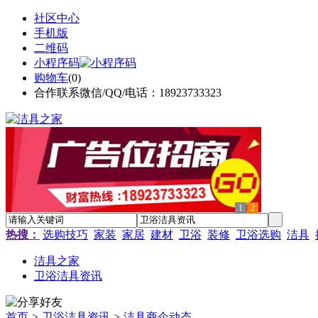
社区中心
手机版
二维码
小程序码
购物车
(
0
)
合作联系微信/QQ/电话：18923733323
1
2
热搜：
选购技巧
家装
家居
建材
卫浴
装修
卫浴选购
洁具
洁具之家
卫浴洁具资讯
首页
>
卫浴洁具资讯
>
洁具商企动态