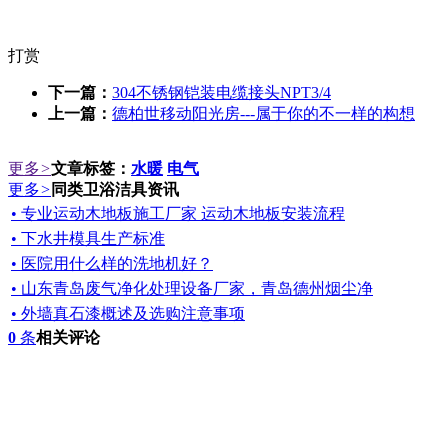
打赏
下一篇：
304不锈钢铠装电缆接头NPT3/4
上一篇：
德柏世移动阳光房---属于你的不一样的构想
更多
>
文章标签：
水暖
电气
更多
>
同类卫浴洁具资讯
• 专业运动木地板施工厂家 运动木地板安装流程
• 下水井模具生产标准
• 医院用什么样的洗地机好？
• 山东青岛废气净化处理设备厂家，青岛德州烟尘净
• 外墙真石漆概述及选购注意事项
0
条
相关评论