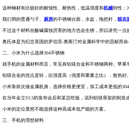
这种钢材有比较好的耐蚀性、耐热性，低温强度和
机械
特性；
我们用的普通勺子、
厨房
的不锈钢台面，水盆，拖把杆，
晾衣
不过这个材料在酸碱腐蚀厉害的地方也会生锈，所以讲究一点的地
奥氏体是为纪念英国的罗伯茨-奥斯汀对金属科学中的贡献而
二、小米为什么选择304不锈钢
就手机的金属材料而言，常见有铝镁合金和不锈钢两种。苹果早
铝镁合金的优点是轻，比强度高（强度和重量之比），散热好
小米靠前次做金属机身，选择价格更便宜，加工成本更低的30
在当年金立S5.5的发布会后和某总吃饭，说到铝镁骨架的制
小米的定位显然不能选择这种高成本低产能的方案。
三、手机的理想材料