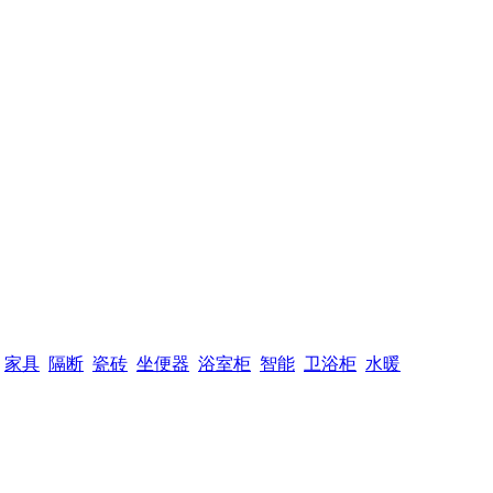
家具
隔断
瓷砖
坐便器
浴室柜
智能
卫浴柜
水暖