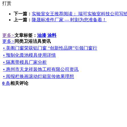
打赏
下一篇：
实验室女王推荐阅读： 瑞可实验室科技公司写
上一篇：
隆晟标准件厂家 — 时刻为您准备着！
更多
>
文章标签：
油漆
涂料
更多
>
同类卫浴洁具资讯
• 美阁门窗荣获铝门窗 “创新性品牌”引领门窗行
• 预制化粪池模具使用详情
• 隔离带模具厂家分析
• 惠州市天龙祥装饰工程有限公司资讯
• 阅报栏换画滚动灯箱宣传效果理想
0
条
相关评论