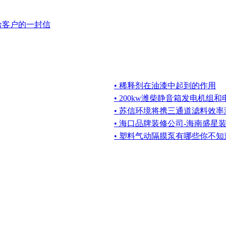
给客户的一封信
• 稀释剂在油漆中起到的作用
• 200kw潍柴静音箱发电机组
• 苏信环境将携三通道滤料效
• 海口品牌装修公司-海南盛星
• 塑料气动隔膜泵有哪些你不