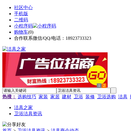
社区中心
手机版
二维码
小程序码
购物车
(
0
)
合作联系微信/QQ/电话：18923733323
1
2
热搜：
选购技巧
家装
家居
建材
卫浴
装修
卫浴选购
洁具
洁具之家
卫浴洁具资讯
首页
>
卫浴洁具资讯
>
洁具商企动态