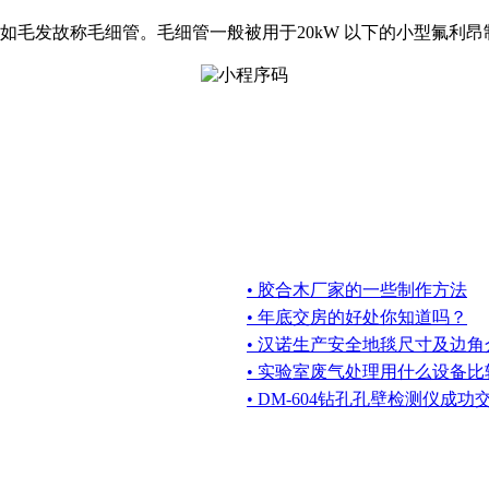
如毛发故称毛细管。毛细管一般被用于20kW 以下的小型氟利昂
• 胶合木厂家的一些制作方法
• 年底交房的好处你知道吗？
• 汉诺生产安全地毯尺寸及边角
• 实验室废气处理用什么设备比
• DM-604钻孔孔壁检测仪成