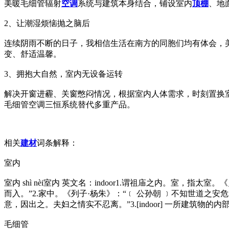
美暖毛细管辐射
空调
系统与建筑本身结合，铺设室内
顶棚
、地
2、让潮湿烦恼抛之脑后
连续阴雨不断的日子，我相信生活在南方的同胞们均有体会，美
变、舒适温馨。
3、拥抱大自然，室内无设备运转
解决开窗进霾、关窗憋闷情况，根据室内人体需求，时刻置换
毛细管空调三恒系统替代多重产品。
相关
建材
词条解释：
室内
室内 shì nèi室内 英文名：indoor1.谓祖庙之内。室
而入。”2.家中。《列子·杨朱》：“﹝ 公孙朝 ﹞不知世道
意，因出之。夫妇之情实不忍离。”3.[indoor] 一所建筑物的内
毛细管