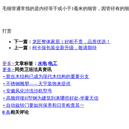
毛细管通常指的是内径等于或小于1毫米的细管，因管径有的细
打赏
下一篇：
龙匠整体家居｜好柜不贵，品质优选！
上一篇：
柯卡保包装全新升级，敬请期待
更多
>
文章标签：
水电
电工
更多
>
同类卫浴洁具资讯
• 胶合木结构已成为现代木结构的重要分支
• 不锈钢雕塑——天宇装饰来提供
• 安徽风化沙洗沙机型号
• 高频焊接H型钢为建筑到来哪些好处-华夏天信
• 自动旋转门要如何保养和日常检查其一
0
条
相关评论