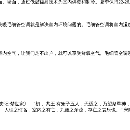
面、墙面，通过低温辐射技术为室内供暖和制冷。夏季保持22-26
暖毛细管空调就是解决室内环境问题的。毛细管空调将室内湿度
室内空气，让我们足不出户，就可以享受鲜氧空气。毛细管空调
，指太室。《史记·楚世家》：“初， 共王 有宠子五人，无适之，乃望
之安危，人理之悔吝，室内之有亡，九族之亲疏，存亡之哀乐也。”
部