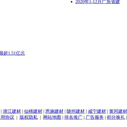
2020年1-12月广东省建
超1.51亿元
|
潜江建材
|
仙桃建材
|
恩施建材
|
随州建材
|
咸宁建材
|
黄冈建
使用协议
|
版权隐私
|
网站地图
|
排名推广
|
广告服务
|
积分换礼