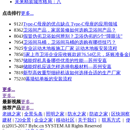
未来精装城市格局：八
点击排行
更多...
912
1
Type-C母座的优点缺点 Type-C母座的应用领域
836
2
卫浴间产品，家居装修如何选购卫浴间产品？
804
3
假冒伪劣卫浴如何辨别？卫浴伪劣的5个“障眼法”
795
4
卫浴间马桶，卫浴间马桶的选购有哪些技巧？
792
5
专业运动木地板施工厂家 运动木地板安装流程
785
6
5家上市卫浴企业应收账款超76.54亿元，坏账准备金额
785
7
储能焊机具备哪些优质的性能—苏州安嘉
784
8
储能焊机应该怎样选择电极材料—苏州安嘉
781
9
新型高效重型细碎机该如何选择合适的生产厂家
752
10
幕墙铝单板的安装流程
更多...
更多...
最新视频
更多...
推荐产品
更多...
老姚之家
|
全景头条
|
照明之家
|
防水之家
|
防盗之家
|
区快洞察
建材
|
720全景
|
企业之家
|
移动社区
|
关于我们
|
联系方式
|
(c)2015-2017 Bybc.cn SYSTEM All Rights Reserved