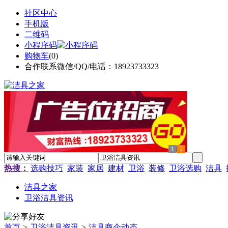
社区中心
手机版
二维码
小程序码
购物车
(
0
)
合作联系微信/QQ/电话：18923733323
1
2
热搜：
选购技巧
家装
家居
建材
卫浴
装修
卫浴选购
洁具
洁具之家
卫浴洁具资讯
首页
>
卫浴洁具资讯
>
洁具商企动态