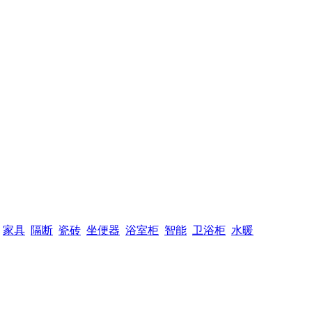
家具
隔断
瓷砖
坐便器
浴室柜
智能
卫浴柜
水暖