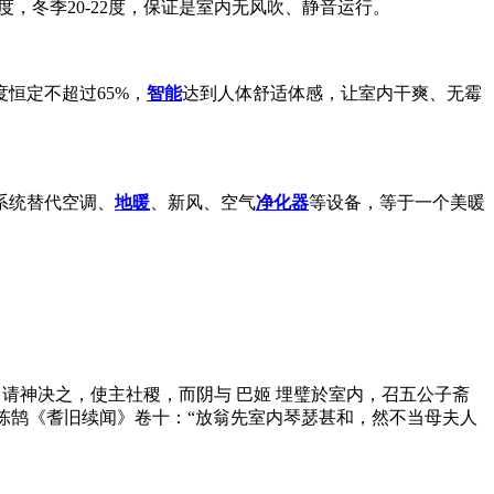
度，冬季20-22度，保证是室内无风吹、静音运行。
恒定不超过65%，
智能
达到人体舒适体感，让室内干爽、无霉
系统替代空调、
地暖
、新风、空气
净化器
等设备，等于一个美暖
祭羣神，请神决之，使主社稷，而阴与 巴姬 埋璧於室内，召五公子斋
 宋陈鹄《耆旧续闻》卷十：“放翁先室内琴瑟甚和，然不当母夫人