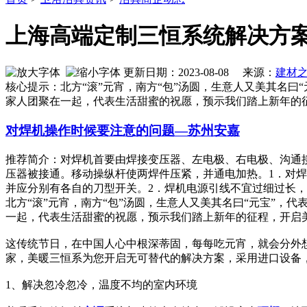
上海高端定制三恒系统解决方案
更新日期：2023-08-08 来源：
建材
核心提示：北方“滚”元宵，南方“包”汤圆，生意人又美其名
家人团聚在一起，代表生活甜蜜的祝愿，预示我们踏上新年的
对焊机操作时候要注意的问题—苏州安嘉
推荐简介：对焊机首要由焊接变压器、左电极、右电极、沟通
压器被接通。移动操纵杆使两焊件压紧，并通电加热。1．对
并应分别有各自的刀型开关。2．焊机电源引线不宜过细过长，焊接时
北方“滚”元宵，南方“包”汤圆，生意人又美其名曰“元宝”
一起，代表生活甜蜜的祝愿，预示我们踏上新年的征程，开启
这传统节日，在中国人心中根深蒂固，每每吃元宵，就会分外
家，美暖三恒系为您开启无可替代的解决方案，采用进口设备
1、解决忽冷忽冷，温度不均的室内环境