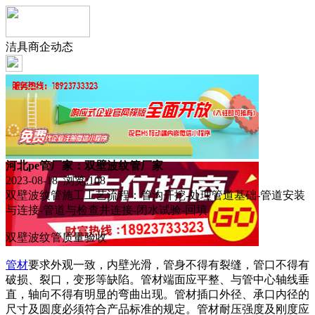
洁具商企动态
河北pe管厂家：双壁波纹管厂家
2023-08-18 浏览:
108
双壁波纹管施工工艺流程：管沟开挖-处理管道基础-管道安装
与连接-管道与检查井连接-闭水试验-回填
双壁波纹管质量验收
管材
要求外观一致，内壁光滑，管身不得有裂缝，管口不得有
破损、裂口，变形等缺陷。管材端面应平整、与管中心轴线垂
直，轴向不得有明显的弯曲出现。管材插口外径、承口内径的
尺寸及圆度必须符合产品标准的规定。管材耐压强度及刚度应