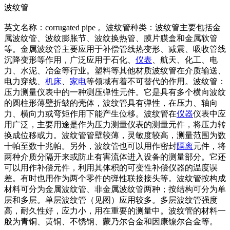
波纹管
英文名称：corrugated pipe 。波纹管种类：波纹管主要包括金
属波纹管、波纹膨胀节、波纹换热管、膜片膜盒和金属软管
等。金属波纹管主要应用于补偿管线热变形、减震、吸收管线
沉降变形等作用，广泛应用于石化、
仪表
、航天、化工、电
力、水泥、冶金等行业。塑料等其他材质波纹管在介质输送、
电力穿线、
机床
、
家电
等领域有着不可替代的作用。波纹管：
压力测量仪表中的一种测压弹性元件。它是具有多个横向波纹
的圆柱形薄壁折皱的壳体，波纹管具有弹性，在压力、轴向
力、横向力或弯矩作用下能产生位移。波纹管在
仪器
仪表中应
用广泛，主要用途是作为压力测量仪表的测量元件，将压力转
换成位移或力。波纹管管壁较薄，灵敏度较高，测量范围为数
十帕至数十兆帕。另外，波纹管也可以用作密封
隔离
元件，将
两种介质分隔开来或防止有害流体进入设备的测量部分。它还
可以用作补偿元件，利用其体积的可变性补偿仪器的温度误
差。有时也用作为两个零件的弹性联接接头等。波纹管按构成
材料可分为金属波纹管、非金属波纹管两种；按结构可分为单
层和多层。单层波纹管（见图）应用较多。多层波纹管强度
高，耐久性好，应力小，用在重要的测量中。波纹管的材料一
般为青铜、黄铜、不锈钢、蒙乃尔合金和因康镍尔合金等。