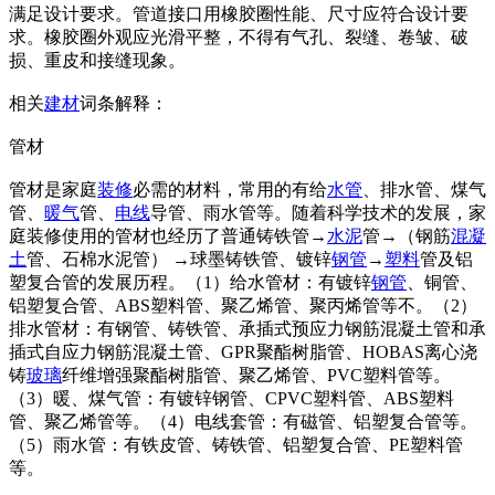
满足设计要求。管道接口用橡胶圈性能、尺寸应符合设计要
求。橡胶圈外观应光滑平整，不得有气孔、裂缝、卷皱、破
损、重皮和接缝现象。
相关
建材
词条解释：
管材
管材是家庭
装修
必需的材料，常用的有给
水管
、排水管、煤气
管、
暖气
管、
电线
导管、雨水管等。随着科学技术的发展，家
庭装修使用的管材也经历了普通铸铁管→
水泥
管→（钢筋
混凝
土
管、石棉水泥管） →球墨铸铁管、镀锌
钢管
→
塑料
管及铝
塑复合管的发展历程。（1）给水管材：有镀锌
钢管
、铜管、
铝塑复合管、ABS塑料管、聚乙烯管、聚丙烯管等不。（2）
排水管材：有钢管、铸铁管、承插式预应力钢筋混凝土管和承
插式自应力钢筋混凝土管、GPR聚酯树脂管、HOBAS离心浇
铸
玻璃
纤维增强聚酯树脂管、聚乙烯管、PVC塑料管等。
（3）暖、煤气管：有镀锌钢管、CPVC塑料管、ABS塑料
管、聚乙烯管等。（4）电线套管：有磁管、铝塑复合管等。
（5）雨水管：有铁皮管、铸铁管、铝塑复合管、PE塑料管
等。