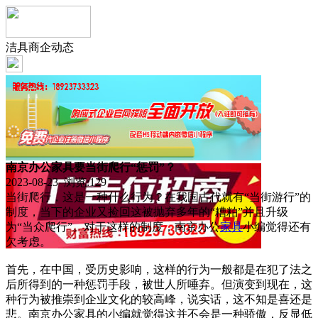
洁具商企动态
南京办公家具要当街爬行“惩罚”？
2023-08-23 浏览:
129
当街爬行，这是一种什么行为？在我国古代就有“当街游行”的
制度，当下的企业又捡回这被抛弃多年的“糟粕”并且升级
为“当众爬行”。对于这样的制度，南京办公
家具
小编觉得还有
欠考虑。
首先，在中国，受历史影响，这样的行为一般都是在犯了法之
后所得到的一种惩罚手段，被世人所唾弃。但演变到现在，这
种行为被推崇到企业文化的较高峰，说实话，这不知是喜还是
悲。南京办公家具的小编就觉得这并不会是一种骄傲，反显低