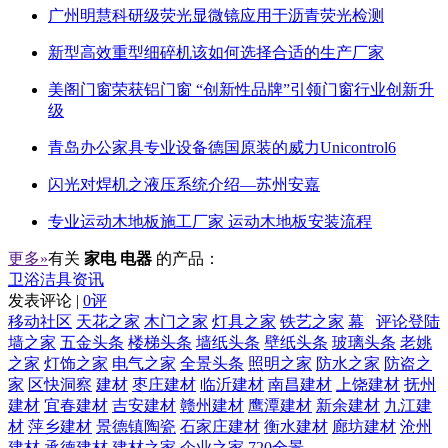
广州明慧科研级荧光显微镜应用于沥青荧光检测
新型高效重型细碎机该如何选择合适的生产厂家
美阁门窗荣获铝门窗 “创新性品牌”引领门窗行业创新升
级
青岛办公家具专业设备德国原装的威力Unicontrol6
闪光对焊机之液压系统介绍—苏州安嘉
专业运动木地板施工厂家 运动木地板安装流程
更多»
有关
家电 电器
的产品：
卫浴洁具资讯
发表评论 |
0评
移动社区
天花之家
木门之家
灯具之家
铁艺之家
幕
评论登陆
墙之家
五金头条
楼梯头条
墙纸头条
壁纸头条
玻璃头条
老姚
之家
灯饰之家
电气之家
全景头条
照明之家
防水之家
防盗之
家
区快洞察
建材
枣庄建材
临沂建材
南昌建材
上饶建材
抚州
建材
宜春建材
吉安建材
赣州建材
鹰潭建材
新余建材
九江建
材
萍乡建材
景德镇陶瓷
石家庄建材
衡水建材
廊坊建材
沧州
建材
承德建材
建材之家
企业之家
720全景