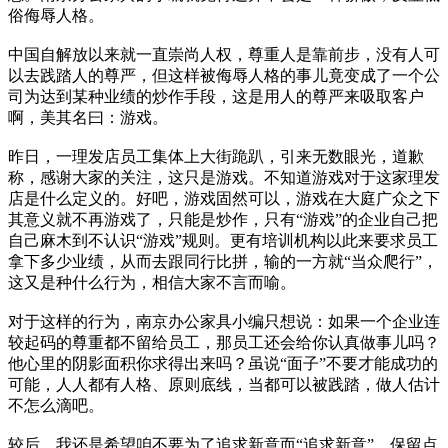
俗侮辱人格。
中国自解放以来就一直崇尚人权，尊重人是靠前步，没有人可
以去践踏人的尊严，但这样被侮辱人格的事儿竟变成了一个公
司为达到某种业绩的炒作手段，这是用人的尊严来吸取客户
啊，美其名曰：游戏。
昨日，一理发店员工集体上大街跪趴，引来无数眼光，道歉
称，感谢大家的关注，这只是游戏。不知道游戏对于这家理发
店是什么定义的。好吧，游戏固然可以，游戏在大庭广众之下
其意义就不再游戏了，只能是炒作，只有“游戏”的企业自己把
自己麻木到不认识“游戏”规则。更有培训机构以此来要求员工
拿下多少业绩，从而去跟同行比拼，输的一方就“当众爬行”，
这又是种什么行为，相信大家不言而喻。
对于这样的行为，南京办公家具小编只想说：如果一个企业连
较起码的尊重都不留给员工，那员工还会给你认真做事儿吗？
他心里的阴影面积你求得出来吗？虽说“面子”不要才能成功的
可能，人人都有人格、原则底线，当都可以被践踏，做人估计
不怎么滴吧。
较后，我还是希望咱不要为了追求新意而“追求新意”，保留点