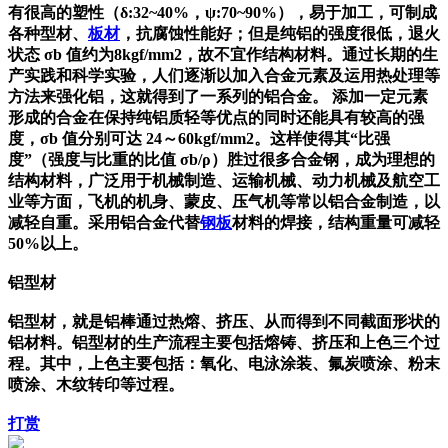
有很高的塑性（δ:32~40%，ψ:70~90%），易于加工，可制成
各种型材、
板材
，抗腐蚀性能好；但是纯铝的强度很低，退火
状态 σb 值约为8kgf/mm2，故不宜作结构材料。通过长期的生
产实践和科学实验，人们逐渐以加入合金元素及运用热处理等
方法来强化铝，这就得到了一系列的铝合金。 添加一定元素
形成的合金在保持纯铝质轻等优点的同时还能具有较高的强
度，σb 值分别可达 24～60kgf/mm2。这样使得其“比强
度”（强度与比重的比值 σb/ρ）胜过很多合金钢，成为理想的
结构材料，广泛用于机械制造、运输机械、动力机械及航空工
业等方面，飞机的机身、蒙皮、压气机等常以铝合金制造，以
减轻自重。采用铝合金代替
钢板
材料的焊接，结构重量可减轻
50%以上。
铝型材
铝型材，就是铝棒通过热熔、挤压、从而得到不同截面形状的
铝材料。铝型材的生产流程主要包括熔铸、挤压和上色三个过
程。其中，上色主要包括：氧化、电泳涂装、氟炭喷涂、粉末
喷涂、木纹转印等过程。
打赏