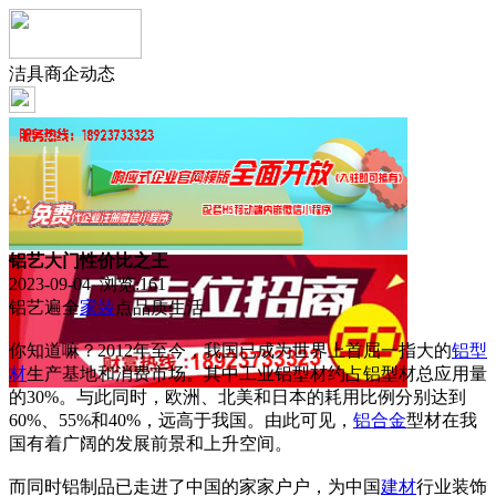
洁具商企动态
铝艺大门性价比之王
2023-09-04 浏览:
161
铝艺遍全
家装
点品质生活
你知道嘛？2012年至今，我国已成为世界上首屈一指大的
铝型
材
生产基地和消费市场。其中工业铝型材约占铝型材总应用量
的30%。与此同时，欧洲、北美和日本的耗用比例分别达到
60%、55%和40%，远高于我国。由此可见，
铝合金
型材在我
国有着广阔的发展前景和上升空间。
而同时铝制品已走进了中国的家家户户，为中国
建材
行业装饰