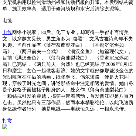
支架机构用以控制滑动挡板和转动挡板的升降。本发明结构简
单，施工效率高，适用于修河筑坝和水灾后清除淤泥等。
电缆
电线
网络小说家，80后。化工专业，却写得一手都市言情美
文，以穿越文见长，男主角多为“腹黑”，文风古雅诗意却不失
风趣。当前作品有《薄荷荼蘼梨花白》、《香蜜沉沉烬如
霜》、《两只前夫一台戏》、《满汉全鱼》（短篇现代文）。
目前《满汉全鱼》、《薄荷荼蘼梨花白》、《香蜜沉沉烬如
霜》已完结，《两只前夫一台戏》也已经完结.于2009年8月15
日和靡宝、玄色一起做客新浪。她的文字就好像那些淡金色的
光阴散落在午后的墙画，纸张翻飞。偶尔短路，便是火花闪
现，穿梭于时光之间，讲述那些命中注定相遇的爱情。她自称
是个爬格子而被格子附身的人。处女作《薄荷荼蘼梨花白》，
一颗钻戒引发的穿越，搞笑中带着感动，首发晋江即是八百万
点击。虽然她只有三部作品，然而本本精彩绝伦，以此飞速跻
身亿级作者行列。她是电线——电线恒久远，一根永流传。
打赏