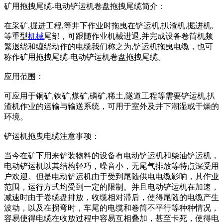
矿用拖拽尾缆-电动铲运机卷盘拖拽尾缆简介：
在采矿,掘进工程,等井下作业时拖曳在铲运机,扒渣机,掘进机,
等重型
机械
尾部，可跟随作业机械进退,并完成设备卷筒机频
繁退绕和缠绕动作的电缆我们称之为,铲运机拖曳电缆，也可
称作矿用拖拽尾缆-电动铲运机卷盘拖拽尾缆。
应用范围：
可应用于铜矿,铁矿,煤矿,磷矿,稀土,隧道工程等需要铲运机,扒
渣机作业的运输与输送系统，可用于室外及井下潮湿或干燥的
环境。
铲运机拖曳电缆注意事项：
当今在矿下用来铲装物料的设备有电动铲运机和柴油铲运机，
电动铲运机以其结构轻巧，噪音小，无尾气排放等特点深受用
户欢迎。但是电动铲运机由于受到尾随供电电缆影响，其作业
范围，运行方式均受到一定的限制。并且电动铲运机在加速，
减速时由于卷缆盘排放，收缆相对滞后，使得尾随的电缆产生
波动，以及在拐弯时，车尾的电缆和卷筒不平行等种种情况，
容易使得电缆在收放过程中容易互相叠加，甚至卡死，使得电