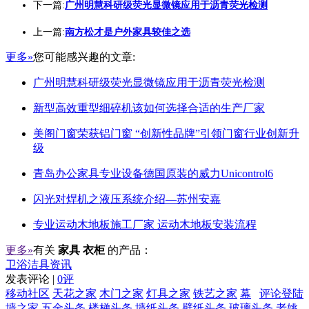
下一篇:
广州明慧科研级荧光显微镜应用于沥青荧光检测
上一篇:
南方松才是户外家具较佳之选
更多»
您可能感兴趣的文章:
广州明慧科研级荧光显微镜应用于沥青荧光检测
新型高效重型细碎机该如何选择合适的生产厂家
美阁门窗荣获铝门窗 “创新性品牌”引领门窗行业创新升
级
青岛办公家具专业设备德国原装的威力Unicontrol6
闪光对焊机之液压系统介绍—苏州安嘉
专业运动木地板施工厂家 运动木地板安装流程
更多»
有关
家具 衣柜
的产品：
卫浴洁具资讯
发表评论 |
0评
移动社区
天花之家
木门之家
灯具之家
铁艺之家
幕
评论登陆
墙之家
五金头条
楼梯头条
墙纸头条
壁纸头条
玻璃头条
老姚