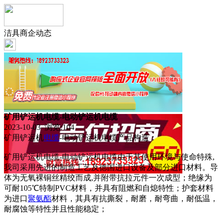
洁具商企动态
矿用铲运机电缆-电动铲运机电缆
2023-10-03 浏览:
104
矿用铲运机
电缆
-电动铲运机电缆产品构造：
矿用铲运机电缆-电动铲运机电缆由于其使用环境与使命特殊,
我司采用先进的制造工艺及德国进口设备及部分进口材料。导
体为无氧裸铜丝精绞而成,并附带抗拉元件一次成型；绝缘为
可耐105℃特制PVC材料，并具有阻燃和自熄特性；护套材料
为进口
聚氨酯
材料，其具有抗撕裂，耐磨，耐弯曲，耐低温，
耐腐蚀等特性并且性能稳定；