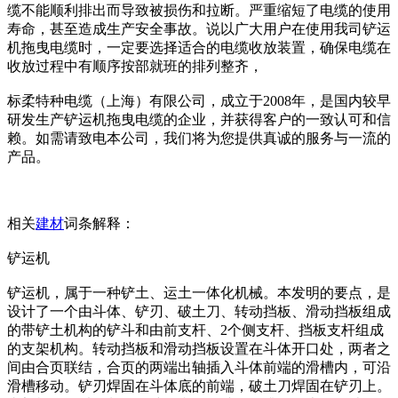
缆不能顺利排出而导致被损伤和拉断。严重缩短了电缆的使用
寿命，甚至造成生产安全事故。说以广大用户在使用我司铲运
机拖曳电缆时，一定要选择适合的电缆收放装置，确保电缆在
收放过程中有顺序按部就班的排列整齐，
标柔特种电缆（上海）有限公司，成立于2008年，是国内较早
研发生产铲运机拖曳电缆的企业，并获得客户的一致认可和信
赖。如需请致电本公司，我们将为您提供真诚的服务与一流的
产品。
相关
建材
词条解释：
铲运机
铲运机，属于一种铲土、运土一体化机械。本发明的要点，是
设计了一个由斗体、铲刃、破土刀、转动挡板、滑动挡板组成
的带铲土机构的铲斗和由前支杆、2个侧支杆、挡板支杆组成
的支架机构。转动挡板和滑动挡板设置在斗体开口处，两者之
间由合页联结，合页的两端出轴插入斗体前端的滑槽内，可沿
滑槽移动。铲刃焊固在斗体底的前端，破土刀焊固在铲刃上。