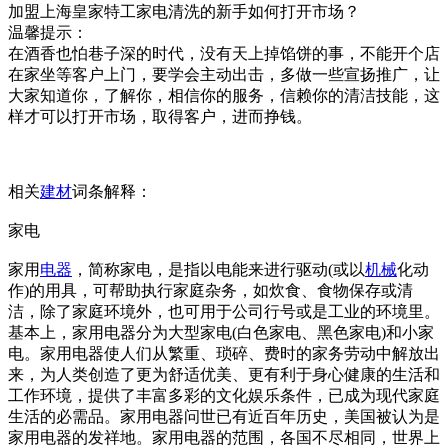
加盟上海皇家特工家电清洗的新手如何打开市场？
温馨提示：
在酒香也怕巷子深的时代，没有天上掉馅饼的事，不能开个店
在家坐等客户上门，要学会主动出击，多做一些宣扬推广，让
大家知道你，了解你，相信你的服务，信赖你的清洁技能，这
样才可以打开市场，取得客户，进而挣钱。
相关
建材
词条解释：
家电
家用
电器
，简称家电，是指以电能来进行驱动(或以
机械
化动
作)的用具，可帮助执行家庭杂务，如炊食、食物保存或清
洁，除了家庭环境外，也可用于公司行号或是工业的环境里。
基本上，家用电器分为大型家电(白色家电、黑色家电)和小家
电。家用电器使人们从繁重、琐碎、费时的家务劳动中解放出
来，为人类创造了更为舒适优美、更有利于身心健康的生活和
工作环境，提供了丰富多彩的文化娱乐条件，已成为现代家庭
生活的必需品。家用电器问世已有近百年历史，美国被认为是
家用电器的发祥地。家用电器的范围，各国不尽相同，世界上