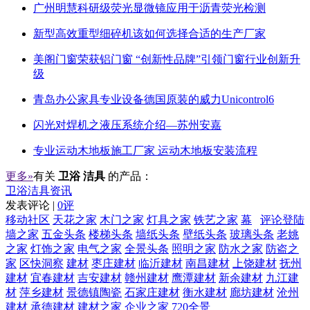
广州明慧科研级荧光显微镜应用于沥青荧光检测
新型高效重型细碎机该如何选择合适的生产厂家
美阁门窗荣获铝门窗 “创新性品牌”引领门窗行业创新升
级
青岛办公家具专业设备德国原装的威力Unicontrol6
闪光对焊机之液压系统介绍—苏州安嘉
专业运动木地板施工厂家 运动木地板安装流程
更多»
有关
卫浴 洁具
的产品：
卫浴洁具资讯
发表评论 |
0评
移动社区
天花之家
木门之家
灯具之家
铁艺之家
幕
评论登陆
墙之家
五金头条
楼梯头条
墙纸头条
壁纸头条
玻璃头条
老姚
之家
灯饰之家
电气之家
全景头条
照明之家
防水之家
防盗之
家
区快洞察
建材
枣庄建材
临沂建材
南昌建材
上饶建材
抚州
建材
宜春建材
吉安建材
赣州建材
鹰潭建材
新余建材
九江建
材
萍乡建材
景德镇陶瓷
石家庄建材
衡水建材
廊坊建材
沧州
建材
承德建材
建材之家
企业之家
720全景