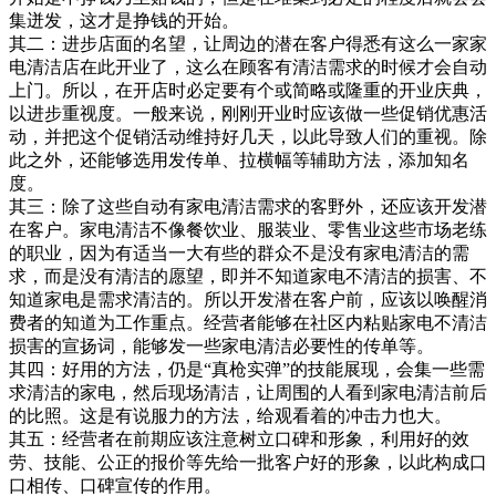
集迸发，这才是挣钱的开始。
其二：进步店面的名望，让周边的潜在客户得悉有这么一家家
电清洁店在此开业了，这么在顾客有清洁需求的时候才会自动
上门。所以，在开店时必定要有个或简略或隆重的开业庆典，
以进步重视度。一般来说，刚刚开业时应该做一些促销优惠活
动，并把这个促销活动维持好几天，以此导致人们的重视。除
此之外，还能够选用发传单、拉横幅等辅助方法，添加知名
度。
其三：除了这些自动有家电清洁需求的客野外，还应该开发潜
在客户。家电清洁不像餐饮业、服装业、零售业这些市场老练
的职业，因为有适当一大有些的群众不是没有家电清洁的需
求，而是没有清洁的愿望，即并不知道家电不清洁的损害、不
知道家电是需求清洁的。所以开发潜在客户前，应该以唤醒消
费者的知道为工作重点。经营者能够在社区内粘贴家电不清洁
损害的宣扬词，能够发一些家电清洁必要性的传单等。
其四：好用的方法，仍是“真枪实弹”的技能展现，会集一些需
求清洁的家电，然后现场清洁，让周围的人看到家电清洁前后
的比照。这是有说服力的方法，给观看着的冲击力也大。
其五：经营者在前期应该注意树立口碑和形象，利用好的效
劳、技能、公正的报价等先给一批客户好的形象，以此构成口
口相传、口碑宣传的作用。