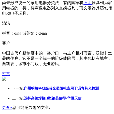
尚未形成统一的家用电器分类法，有的国家将
照明
器具列为家
用电器的一类，将声像电器列入文娱器具，而文娱器具还包括
电动电子玩具。
清洁
拼音：qīng jié英文：clean
客户
中国古代户籍制度中的一类户口﹐与主户相对而言﹐泛指非土
著的住户。它不是一个统一的阶级或阶层﹐其中包括有地主﹑
自耕农﹑城市小商贩﹑无业游民。
打赏
下一篇:
广州明慧科研级荧光显微镜应用于沥青荧光检测
上一篇:
选择高频焊接H型钢是值得-华夏天信
更多»
您可能感兴趣的文章: