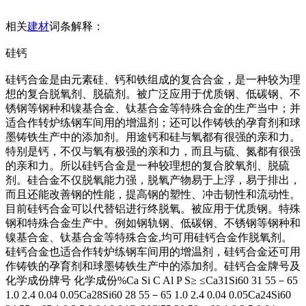
相关
建材
词条解释：
硅钙
硅钙合金是由元素硅、钙和铁组成的复合合金，是一种较为理
想的复合脱氧剂、脱硫剂。被广泛应用于优质钢、低碳钢、不
锈钢等钢种和镍基合金、钛基合金等特殊合金的生产当中；并
适合作转炉练钢车间用的增温剂；还可以作铸铁的孕育剂和球
墨铸铁生产中的添加剂。用途钙和硅与氧都有很强的亲和力。
特别是钙，不仅与氧有极强的亲和力，而且与硫、氮都有很强
的亲和力。所以硅钙合金是一种较理想的复合胶氧剂、脱硫
剂。硅合金不仅脱氧能力强，脱氧产物易于上浮，易于排出，
而且还能改善钢的性能，提高钢的塑性、冲击韧性和流动性。
目前硅钙合金可以代替铝进行终脱氧。被应用于优质钢。特殊
钢和特殊合金生产中。例如钢轨钢、低碳钢、不锈钢等钢种和
镍基合金、钛基合金等特殊合金,均可用硅钙合金作脱氧剂。
硅钙合金也适合作转炉练钢车间用的增温剂，硅钙合金还可用
作铸铁的孕育剂和球墨铸铁生产中的添加剂。硅钙合金牌号及
化学成份牌号 化学成份%Ca Si C Al P S≥ ≤Ca31Si60 31 55－65
1.0 2.4 0.04 0.05Ca28Si60 28 55－65 1.0 2.4 0.04 0.05Ca24Si60