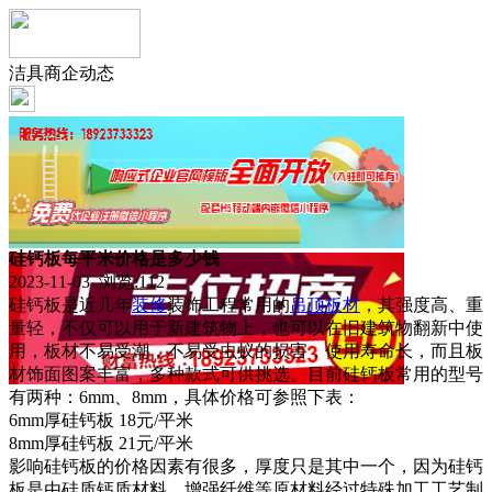
洁具商企动态
硅钙板每平米价格是多少钱
2023-11-03 浏览:
112
硅钙板是近几年
装修
装饰工程常用的
吊顶
板材
，其强度高、重
量轻，不仅可以用于新建筑物上，也可以在旧建筑物翻新中使
用，板材不易受潮，不易受虫蚁的损害，使用寿命长，而且板
材饰面图案丰富，多种款式可供挑选。目前硅钙板常用的型号
有两种：6mm、8mm，具体价格可参照下表：
6mm厚硅钙板 18元/平米
8mm厚硅钙板 21元/平米
影响硅钙板的价格因素有很多，厚度只是其中一个，因为硅钙
板是由硅质钙质材料、增强纤维等原材料经过特殊加工工艺制