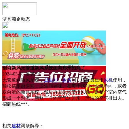
洁具商企动态
创诗新风无管道新风系统面向郑州招商了
2024-03-08 浏览:
91
无管道到新风系统，
卫生间
，
厨房
间，结合负压排
风机
使用，
轻松搞定厨房间，卫生间异味。在每个房间可以装单向，或者
双向流的新风系统，然后再卫生间装排风机，是整个室内空气
形成一个对流，新鲜干净的空气送进来，污浊的空气排出去。
招商热线***.
相关
建材
词条解释：