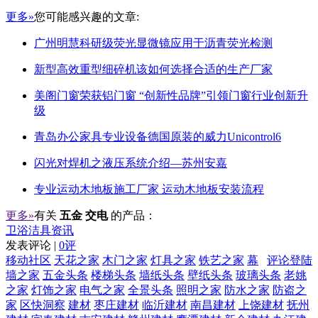
更多»
您可能感兴趣的文章:
广州明慧科研级荧光显微镜应用于沥青荧光检测
新型高效重型细碎机该如何选择合适的生产厂家
美阁门窗荣获铝门窗 “创新性品牌”引领门窗行业创新升
级
青岛办公家具专业设备德国原装的威力Unicontrol6
闪光对焊机之液压系统介绍—苏州安嘉
专业运动木地板施工厂家 运动木地板安装流程
更多»
有关
五金 交电
的产品：
卫浴洁具资讯
发表评论 |
0评
移动社区
天花之家
木门之家
灯具之家
铁艺之家
幕
评论登陆
墙之家
五金头条
楼梯头条
墙纸头条
壁纸头条
玻璃头条
老姚
之家
灯饰之家
电气之家
全景头条
照明之家
防水之家
防盗之
家
区快洞察
建材
枣庄建材
临沂建材
南昌建材
上饶建材
抚州