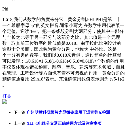
Phi
1.618,我们从数学的角度来分它---黄金分割,PHI.PHI是第二十
一个希腊字母"φ"的英文拼音,通常小写为,在数学中用代表某一
个定值。它读‘fee’。把一条线段分割为两部分，使其中一部分
与全长之比等于另一部分与这部分之比。其比值是一个无理
数，取其前三位数字的近似值是0.618。由于按此比例设计的
造型十分美丽，因此称为黄金分割，也称为 中外比。这是一
个十分有趣的数字，我们以0.618来近似，通过简单的计算就
可以发现：1/0.618=1.618(1-0.618)/0.618=0.618这个数值的作用
不仅仅体现在诸如绘画、雕塑、音乐、建筑等艺术领域，而且
在管理、工程设计等方面也有着不可忽视的作用。黄金分割的
精确值通常用 2Sin18°表示。其准确值用数值表示则为 (√5-1)/2
。
打赏
下一篇:
广州明慧科研级荧光显微镜应用于沥青荧光检测
上一篇:
XLF-1电缆分支器正确使用方式及注意事项