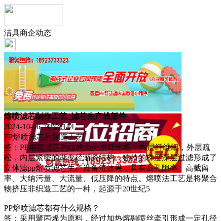
洁具商企动态
熔喷滤芯制作工艺_滤芯生产线部件
2024-10-06 浏览:
144
PP熔喷滤芯的制造工艺
答：PP熔喷滤芯的结构为外层纤维粗，内层纤维细，外层疏
松，内层紧密的渐变径渐紧结构。独特的梯度深层过滤形成了
立体滤pp熔喷滤芯生产设备渣效果，具有高孔隙率、高截留
率、大纳污量、大流量、低压降的特点。熔喷法工艺是将聚合
物挤压非织造工艺的一种，起源于20世纪5
PP熔喷滤芯都有什么规格？
答：采用聚丙烯为原料，经过加热熔融喷丝牵引形成一定孔径