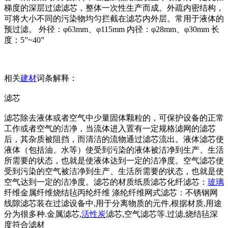
梯度的深层过滤滤芯，整体一次性生产而成。外疏内密结构，
可将大小不同的污染物均匀拦截在滤芯内外层。常用于液体的
预过滤。 外径：φ63mm、φ115mm 内径：φ28mm、φ30mm 长
度：5”~40”
相关
建材
词条解释：
滤芯
滤芯除去液体或者空气中少量固体颗粒的，可保护设备的正常
工作或者空气的洁净，当流体进入置有一定规格滤网的滤芯
后，其杂质被阻挡，而清洁的流物通过滤芯流出。液体滤芯使
液体（包括油、水等）使受到污染的液体被洁净到生产、生活
所需要的状态，也就是使液体达到一定的洁净度。空气滤芯使
受到污染的空气被洁净到生产、生活所需要的状态，也就是使
空气达到一定的洁净度。滤芯的材质纸质滤芯化纤滤芯：
玻璃
纤维金属纤维烧结毡丙纶纤维 涤纶纤维网式滤芯：不锈钢网
线隙滤芯装在过滤设备中,用于分离物质的元件,根据材质,用途
分为很多种.金属滤芯,
活性炭
滤芯,空气滤芯等.过滤,烧结毡深
度符合滤材