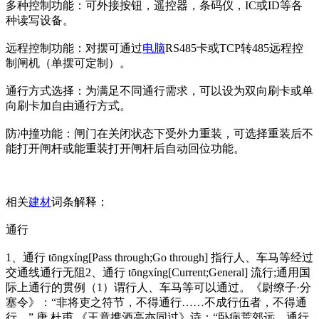
多种控制功能：可外接按钮，遥控器，条码仪，IC或ID等各
种读写设备。
远程控制功能：对摆可通过
电脑
RS485卡或TCP转485远程控
制闸机（单摆可定制）。
通行方式选择：为满足不同通行需求，可以设为双向刷卡或单
向刷卡加自由通行方式。
防冲撞功能：闸门在关闭状态下受外力重装，可选择重装后不
能打开闸杆或能重装打开闸杆后自动回位功能。
相关
建材
词条解释：
通行
1、通行 tōngxíng[Pass through;Go through] 指行人、车马等经过
交通线通行无阻2、通行 tōngxíng[Current;General] 流行;通用国
际上通行的贯例（1）谓行人、车马等可以通过。《尉缭子·分
塞令》：“非将吏之符节，不得通行……不成行伍者，不得通
行。” 唐 杜甫 《王竟携酒高亦同过》诗：“卧病荒郊远，通行