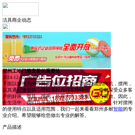
洁具商企动态
郑州工地门禁安装的重要性
2024-12-02 浏览:
111
下面以摆闸为例作简要介绍，作为一款多功能的闸机，摆闸，
以其通行速度快，可以通行自行车等特点。一直都深受众多客
户的好评。而且，摆闸，外观大方、美观。运行高效。因此，
在生活中，我们几乎是随处可见摆闸的身影。今天，针对摆闸
的使用特点以及适用范围，我们一起来看看郑州多耐
智能
的专
业介绍。希望能够给您做出专业的解答。
产品描述