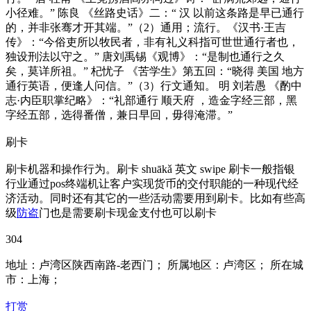
小径难。” 陈良 《丝路史话》二：“ 汉 以前这条路是早已通行
的，并非张骞才开其端。”（2）通用；流行。《汉书·王吉
传》：“今俗吏所以牧民者，非有礼义科指可世世通行者也，
独设刑法以守之。” 唐刘禹锡《观博》：“是制也通行之久
矣，莫详所祖。” 杞忧子 《苦学生》第五回：“晓得 美国 地方
通行英语，便逢人问信。”（3）行文通知。 明 刘若愚 《酌中
志·内臣职掌纪略》：“礼部通行 顺天府 ，造金字经三部，黑
字经五部，选得番僧，兼日早回，毋得淹滞。”
刷卡
刷卡机器和操作行为。刷卡 shuākǎ 英文 swipe 刷卡一般指银
行业通过pos终端机让客户实现货币的交付职能的一种现代经
济活动。同时还有其它的一些活动需要用到刷卡。比如有些高
级
防盗
门也是需要刷卡现金支付也可以刷卡
304
地址：卢湾区陕西南路-老西门； 所属地区：卢湾区； 所在城
市：上海；
打赏