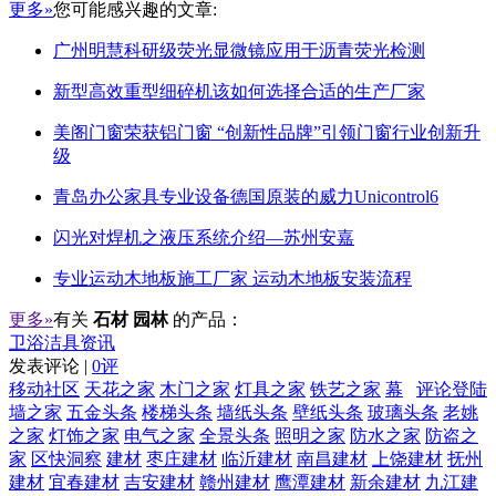
更多»
您可能感兴趣的文章:
广州明慧科研级荧光显微镜应用于沥青荧光检测
新型高效重型细碎机该如何选择合适的生产厂家
美阁门窗荣获铝门窗 “创新性品牌”引领门窗行业创新升
级
青岛办公家具专业设备德国原装的威力Unicontrol6
闪光对焊机之液压系统介绍—苏州安嘉
专业运动木地板施工厂家 运动木地板安装流程
更多»
有关
石材 园林
的产品：
卫浴洁具资讯
发表评论 |
0评
移动社区
天花之家
木门之家
灯具之家
铁艺之家
幕
评论登陆
墙之家
五金头条
楼梯头条
墙纸头条
壁纸头条
玻璃头条
老姚
之家
灯饰之家
电气之家
全景头条
照明之家
防水之家
防盗之
家
区快洞察
建材
枣庄建材
临沂建材
南昌建材
上饶建材
抚州
建材
宜春建材
吉安建材
赣州建材
鹰潭建材
新余建材
九江建