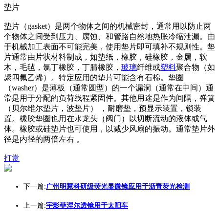
垫片
垫片（gasket）是两个物体之间的机械密封，通常用以防止两
个物体之间受到压力、腐蚀、和管路自然地热胀冷缩泄漏。由
于机械加工表面不可能完美，使用垫片即可填补不规则性。垫
片通常由片状材料制成，如垫纸，橡胶，硅橡胶，金属，软
木，毛毡，氯丁橡胶，丁腈橡胶，
玻璃
纤维或
塑料
聚合物（如
聚四氟乙烯）。特定应用的垫片可能含有石棉。垫圈
（washer）是薄板（通常圆型）的一个漏洞（通常在中间）通
常是用于分配的负荷线程紧固件。其他用途是作为间隔，弹簧
（贝尔维尔垫片，波垫片） ，耐磨垫，预显示装置，锁装
置。橡胶垫圈也用在水龙头（阀门）以切断流动的液体或气
体。橡胶或硅垫片也可使用，以减少风扇的振动。通常垫片外
径是内径的两倍左右 。
打赏
下一篇:
广州明慧科研级荧光显微镜应用于沥青荧光检测
上一篇:
宇影菲涅尔透镜用于太阳车