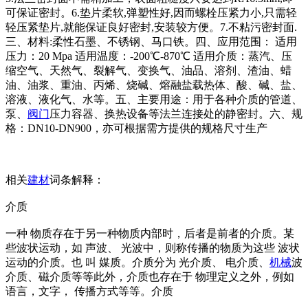
可保证密封。6.垫片柔软,弹塑性好,因而螺栓压紧力小,只需轻
轻压紧垫片,就能保证良好密封,安装较方便。7.不粘污密封面.
三、材料:柔性石墨、不锈钢、马口铁。四、应用范围： 适用
压力：20 Mpa 适用温度：-200℃-870℃ 适用介质：蒸汽、压
缩空气、天然气、裂解气、变换气、油品、溶剂、渣油、蜡
油、油浆、重油、丙烯、烧碱、熔融盐载热体、酸、碱、盐、
溶液、液化气、水等。五、主要用途：用于各种介质的管道、
泵、
阀门
压力容器、换热设备等法兰连接处的静密封。六、规
格：DN10-DN900，亦可根据需方提供的规格尺寸生产
相关
建材
词条解释：
介质
一种 物质存在于另一种物质内部时，后者是前者的介质。某
些波状运动，如 声波、 光波中，则称传播的物质为这些 波状
运动的介质。也 叫 媒质。介质分为 光介质、 电介质、
机械
波
介质、磁介质等等此外，介质也存在于 物理定义之外，例如
语言，文字， 传播方式等等。介质