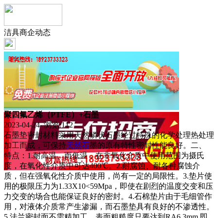
洁具商企动态
聚四氟乙烯（PTFE）+石墨
2023-04-24 浏览:
112
石墨垫密封材料采用天然鳞状石墨经过特殊的化学处理热处理
加工而成，可保持
天然石
墨的原有特性密封性能良好。二、
特点：1.耐高温、而低温，在非氧化介质中使用范围为摄氏
度，在氧化性介质中可达400℃。2.耐腐蚀、耐各种腐蚀介
质，但在强氧化性介质中使用，尚有一定的局限性。3.垫片使
用的极限压力为1.33X10<59Mpa，即使在剧烈的温度交变和压
力交变的场合也能保证良好的密封。4.石棉垫片由于毛细管作
用，对液体介质常产生渗漏，而石墨垫具有良好的不渗透性。
5.法兰密封面不需精加工，表面粗糙度只要达到RA6.3mm,即