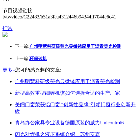
节目视频链接：
tvtv/video/C22483/b51a3fea4312446b94344ff7044e6c41
打赏
下一篇:
广州明慧科研级荧光显微镜应用于沥青荧光检测
上一篇:
环保砖机
更多»
您可能感兴趣的文章:
广州明慧科研级荧光显微镜应用于沥青荧光检测
新型高效重型细碎机该如何选择合适的生产厂家
美阁门窗荣获铝门窗 “创新性品牌”引领门窗行业创新升
级
青岛办公家具专业设备德国原装的威力Unicontrol6
闪光对焊机之液压系统介绍—苏州安嘉