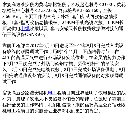
宿扬高速淮安段为黄花塘枢纽段，本段起点桩号K0 000，黄花
塘枢纽中心桩号K2 237.966, 终点桩号K3 665.160，全长
3.665Km。主要工作内容有：外场1套门架式可变信息情报
板、1套F型可变信息情报板、2.9KM干线光缆吹敷、15KM长
距离供电
电缆
吹敷以及1套与安徽天长段收费数据做对接的通
信干线设备OSN3500。
靠前工程部自2017年6月26日进场至2017年8月8日完成各类设
备较终的联网调试工作，历时1个半月，正值酷暑时节，在
41℃的高温天气中进行外场设备安装作业，在全员的努力协作
下7月12日便完成了外场门架钢结构、摄像机杆件的吊装安
装，7月30日完成光电缆吹敷，8月5日完成外场设备供电，8月
7日完成通信设备的安装，8月8日完成通信设备的对接联网调
试工作。
宿扬高速公路淮安段机
电工
程项目向业界证明了铁电集团的战
斗力，展现了铁电人不畏酷暑不怕苦的精神，也激励了靠前工
程部全员的工作热情，我们相信接下来的宿扬高速公路宿迁段
机电工程项目的实施会让业界对我们更加的肯定。