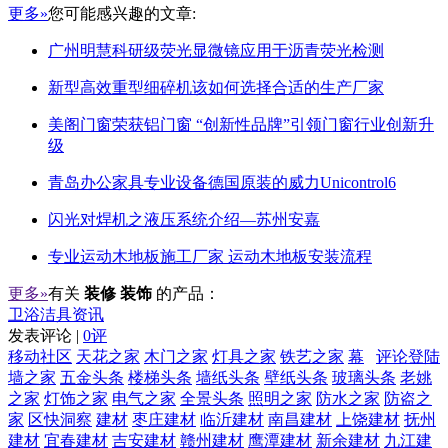
更多»
您可能感兴趣的文章:
广州明慧科研级荧光显微镜应用于沥青荧光检测
新型高效重型细碎机该如何选择合适的生产厂家
美阁门窗荣获铝门窗 “创新性品牌”引领门窗行业创新升
级
青岛办公家具专业设备德国原装的威力Unicontrol6
闪光对焊机之液压系统介绍—苏州安嘉
专业运动木地板施工厂家 运动木地板安装流程
更多»
有关
装修 装饰
的产品：
卫浴洁具资讯
发表评论 |
0评
移动社区
天花之家
木门之家
灯具之家
铁艺之家
幕
评论登陆
墙之家
五金头条
楼梯头条
墙纸头条
壁纸头条
玻璃头条
老姚
之家
灯饰之家
电气之家
全景头条
照明之家
防水之家
防盗之
家
区快洞察
建材
枣庄建材
临沂建材
南昌建材
上饶建材
抚州
建材
宜春建材
吉安建材
赣州建材
鹰潭建材
新余建材
九江建