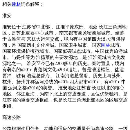
相关
建材
词条解释：
淮安
淮安位于 江苏省中北部， 江淮平原东部。地处 长江三角洲地
区，是苏北重要中心城市， 南京都市圈紧密圈层城市。坐落
于古淮河与 京杭大运河交点，境内有中国第四大淡水湖 洪泽
湖，是 国家历史文化名城、国家卫生城市、国家
园林
城市、
国家环境保护模范城市、国家低碳试点城市、中国优秀旅游城
市。与扬州等为 淮扬菜的主要发源地，是 江淮流域古文化发
源地之一。 淮安至今已有2200多年的历史。秦时置县，境内
有著名的u201c 青莲岗文化u201d遗址。曾是漕运枢纽、盐运
要冲，驻有 漕运总督府、 江南河道总督府。历史上与苏州、
杭州、扬州并称运河沿线的u201c四大都市u201d，有u201c 中
国 运河之都u201d的美誉。 淮安地处江苏省 长江以北的核心
地区，邻江近海，为南下北上的交通要道，区位优势独特。是
江苏省的重要交通枢纽，也是长江三角洲北部地区的区域交通
枢纽。
高速公路
公路根据使用任务、功能和适应的交通量分为高速公路、一级