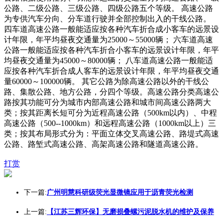
公路、二级公路、三级公路、四级公路五个等级。 高速公路
为专供汽车分向、分车道行驶并全部控制出入的干线公路。
四车道高速公路一般能适应按各种汽车折合成小客车的远景设
计年限，年平均昼夜交通量为25000～55000辆； 六车道高速
公路一般能适应按各种汽车折合小客车的远景设计年限，年平
均昼夜交通量为45000～80000辆； 八车道高速公路一般能适
应按各种汽车折合成人客车的远景设计年限，年平均昼夜交通
量60000～100000辆。 其它公路为除高速公路以外的干线公
路、集散公路、地方公路，分四个等级。高速公路分类高速公
路按其功能可分为城市内部高速公路和城市间高速公路两大
类；按其距离长短可分为近程高速公路（500km以内）、中程
高速公路（500--1000km）和远程高速公路（1000km以上）三
类；按其布局形式分为：平面立体交叉高速公路、路堤式高速
公路、路堑式高速公路、高架高速公路和隧道高速公路。
打赏
下一篇:
广州明慧科研级荧光显微镜应用于沥青荧光检测
上一篇:
【江苏三辉环保】无磨损叠螺污泥脱水机的维护及保养