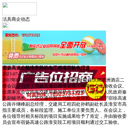
洁具商企动态
宿扬高速公路淮安段机电工程项目验收报道
2023-07-10 浏览:
100
2017年8月18日下午13时30分在淮安市盱眙县沃阁泗洲酒店二
楼会议室召开了宿扬高速公路淮安段工程项目交工验收会议。
出席本次会议的有交建局夏国星总工程师，淮安市人民政府秦
浩副秘书长，江苏交通控股公司陈小泉部长，江苏宁宿徐高速
公路许继峰副总经理，交建局工程四处孙鹤副处长及淮安市高
指主要成员，各标段监理、施工单位主要负责人。在会议上，
各位领导对相关标段的项目实施成果给予了肯定，并由验收委
员会宣布宿扬高速公路淮安段工程项目顺利通过交工验收。