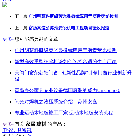
下一篇:
广州明慧科研级荧光显微镜应用于沥青荧光检测
上一篇:
宿扬高速公路淮安段机电工程项目验收报道
更多»
您可能感兴趣的文章:
广州明慧科研级荧光显微镜应用于沥青荧光检测
新型高效重型细碎机该如何选择合适的生产厂家
美阁门窗荣获铝门窗 “创新性品牌”引领门窗行业创新升
级
青岛办公家具专业设备德国原装的威力Unicontrol6
闪光对焊机之液压系统介绍—苏州安嘉
专业运动木地板施工厂家 运动木地板安装流程
更多»
有关
家居 建材
的产品：
卫浴洁具资讯