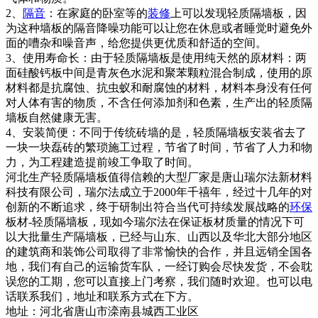
2、
隔音
：在家庭的卧室等的
装修
上可以发现轻质隔墙板，因
为这种墙板的隔音降噪功能可以让您在休息或者睡觉时避免外
面的嘈杂和噪音声，给您提供更优质和舒适的空间。
3、使用寿命长：由于轻质隔墙板是使用纯天然的原材料：两
面硅酸钙板中间是青灰色水泥和聚苯颗粒混合制成，使用的原
材料都是抗腐蚀、抗虫蚁和耐腐蚀的材料，材料本身没有任何
对人体有害的物质，不含任何添加剂和色素，生产出的轻质隔
墙板自然健康无害。
4、安装简便：不同于传统砖墙的是，轻质隔墙板安装省去了
一块一块磊砖的繁琐施工过程，节省了时间，节省了人力和物
力，为工程建造提前竣工争取了时间。
河北生产轻质隔墙板值得信赖的大型厂家是唐山瑞尔法新材料
科技有限公司，瑞尔法成立于2000年千禧年，经过十几年的对
创新的不断追求，终于研制出符合当代可持续发展战略的
环保
板材-轻质隔墙板，现如今瑞尔法在保证板材质量的情况下可
以大批量生产隔墙板，已经与山东、山西以及华北大部分地区
的建筑商和装饰公司取得了非常愉快的合作，并且远销全国各
地，我们有自己的运输货车队，一经订购会尽快发货，不会耽
误您的工期，您可以直接上门考察，我们随时欢迎。也可以电
话联系我们，地址和联系方式在下方。
地址：河北省唐山市滦南县城西工业区