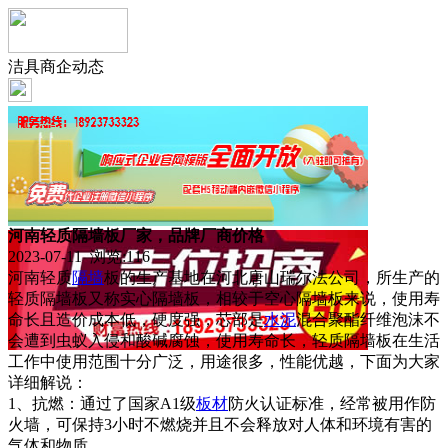
洁具商企动态
河南轻质隔墙板厂家，品牌厂商价格
2023-07-11 浏览:
116
河南轻质
隔墙
板的生产基地在河北唐山瑞尔法公司，所生产的
轻质隔墙板又称实心隔墙板，相较于空心隔墙板来说，使用寿
命长且造价成本低，硬度强，芯部是
水泥
混合聚酯纤维泡沫不
会遭到虫蚁入侵和酸碱腐蚀，使用寿命长，轻质隔墙板在生活
工作中使用范围十分广泛，用途很多，性能优越，下面为大家
详细解说：
1、抗燃：通过了国家A1级
板材
防火认证标准，经常被用作防
火墙，可保持3小时不燃烧并且不会释放对人体和环境有害的
气体和物质。