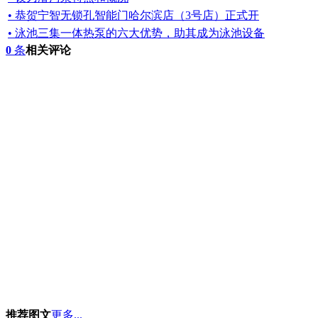
• 恭贺宁智无锁孔智能门哈尔滨店（3号店）正式开
• 泳池三集一体热泵的六大优势，助其成为泳池设备
0
条
相关评论
推荐图文
更多...