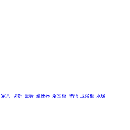
家具
隔断
瓷砖
坐便器
浴室柜
智能
卫浴柜
水暖