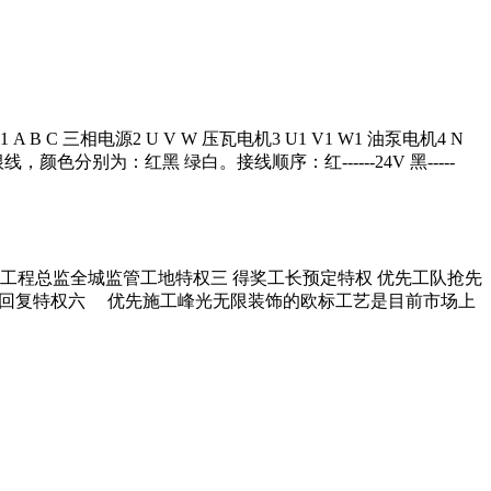
相电源2 U V W 压瓦电机3 U1 V1 W1 油泵电机4 N
别为：红黑 绿白。接线顺序：红------24V 黑-----
 工程总监全城监管工地特权三 得奖工长预定特权 优先工队抢先
快速回复特权六 优先施工峰光无限装饰的欧标工艺是目前市场上