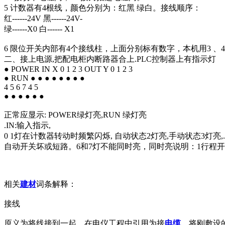
5 计数器有4根线，颜色分别为：红黑 绿白。接线顺序：
红------24V 黑------24V-
绿------X0 白------ X1
6 限位开关内部有4个接线柱，上面分别标有数字，本机用3 、4
二、接上电源,把配电柜内断路器合上.PLC控制器上有指示灯
● POWER IN X 0 1 2 3 OUT Y 0 1 2 3
● RUN ● ● ● ● ● ● ● ●
4 5 6 7 4 5
● ● ● ● ● ●
正常应显示: POWER绿灯亮,RUN 绿灯亮
.IN:输入指示,
0 1灯在计数器转动时频繁闪烁, 自动状态2灯亮,手动状态3灯
自动开关坏或短路。6和7灯不能同时亮，同时亮说明：1行程开关
相关
建材
词条解释：
接线
原义为将线接到一起，在电仪工程中引用为接
电缆
，将刚敷设