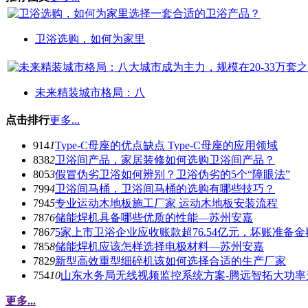
卫浴选购，如何为家里
未来精装城市格局：八
点击排行
更多...
914
1
Type-C母座的优点缺点 Type-C母座的应用领域
838
2
卫浴间产品，家居装修如何选购卫浴间产品？
805
3
假冒伪劣卫浴如何辨别？卫浴伪劣的5个“障眼法”
799
4
卫浴间马桶，卫浴间马桶的选购有哪些技巧？
794
5
专业运动木地板施工厂家 运动木地板安装流程
787
6
储能焊机具备哪些优质的性能—苏州安嘉
786
7
5家上市卫浴企业应收账款超76.54亿元，坏账准备金额
785
8
储能焊机应该怎样选择电极材料—苏州安嘉
782
9
新型高效重型细碎机该如何选择合适的生产厂家
754
10
山东水务局无线视频监控系统方案-腾远智拓大功率
更多...