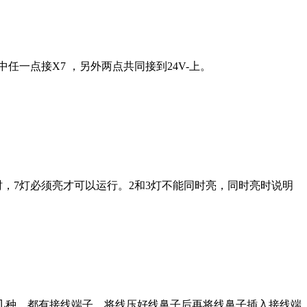
中任一点接X7 ，另外两点共同接到24V-上。
自动时，7灯必须亮才可以运行。2和3灯不能同时亮，同时亮时说明
几种，都有接线端子。将线压好线鼻子后再将线鼻子插入接线端