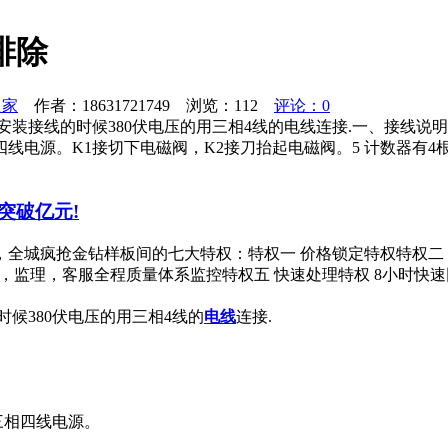
排除
之家
作者：18631721749 浏览：
112
评论：0
时候380伏电压的用三相4线的电线连接.一、接线说明1 A B C 三
K1接切下电磁阀，K2接刀抬起电磁阀。5 计数器有4根线，颜色分
突破亿元!
，全城疯抢金钻样板间的七大特权：特权一 价格锁定特权特权二
理，监理，客服全程质量体系监控特权五 快速处理特权 8小时
候380伏电压的用三相4线的
电线
连接.
三相四线电源。