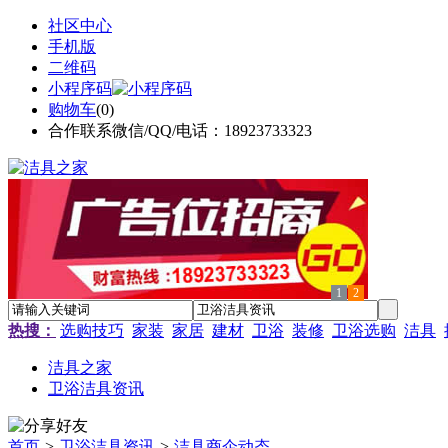
社区中心
手机版
二维码
小程序码
购物车
(
0
)
合作联系微信/QQ/电话：18923733323
1
2
热搜：
选购技巧
家装
家居
建材
卫浴
装修
卫浴选购
洁具
洁具之家
卫浴洁具资讯
首页
>
卫浴洁具资讯
>
洁具商企动态