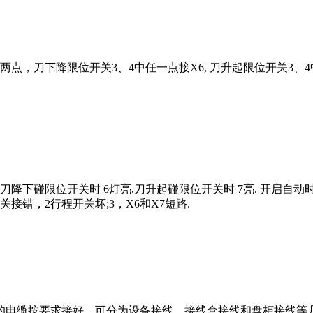
两点，刀下降限位开关3、4中任一点接X6, 刀升起限位开关3、4
亮,.刀降下碰限位开关时 6灯亮,刀升起碰限位开关时 7亮. 开启
接错，2行程开关坏;3，X6和X7短路.
的电缆按要求接好。可分为设备接线，接线盒接线和盘柜接线等