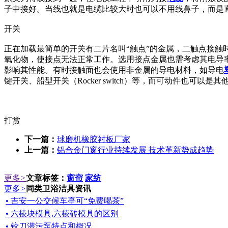
子中接好。当线也就是电缆比较大时也可以不用线鼻子，而是
开关
正在加载最简单的开关有二片名叫“触点”的金属，二触点接
氧化物，使接点无法正常工作。选用接点金属也需考虑其电导
影响其性能。有时接触面也会使用非金属的导电材料，如导电
键开关、船型开关（Rocker switch）等，而可动件也可以是
打赏
下一篇：
球磨机橡胶衬板厂家
上一篇：
铝合金门窗行业持续发展 技术革新势成趋势
更多
>
文章标签：
窗帘
家纺
更多
>
同类卫浴洁具资讯
• 吉安一公交候车亭可“免费喝茶”
• 六棱块模具,六棱砖模具的区别
• 铰刀潜污泵特点和概况