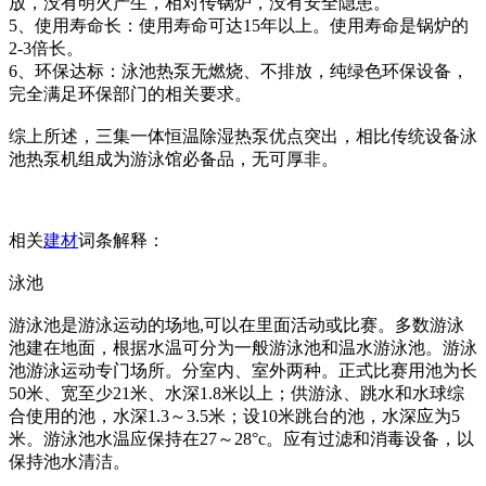
放，没有明火产生，相对传锅炉，没有安全隐患。
5、使用寿命长：使用寿命可达15年以上。使用寿命是锅炉的
2-3倍长。
6、环保达标：泳池热泵无燃烧、不排放，纯绿色环保设备，
完全满足环保部门的相关要求。
综上所述，三集一体恒温除湿热泵优点突出，相比传统设备泳
池热泵机组成为游泳馆必备品，无可厚非。
相关
建材
词条解释：
泳池
游泳池是游泳运动的场地,可以在里面活动或比赛。多数游泳
池建在地面，根据水温可分为一般游泳池和温水游泳池。游泳
池游泳运动专门场所。分室内、室外两种。正式比赛用池为长
50米、宽至少21米、水深1.8米以上；供游泳、跳水和水球综
合使用的池，水深1.3～3.5米；设10米跳台的池，水深应为5
米。游泳池水温应保持在27～28°c。应有过滤和消毒设备，以
保持池水清洁。