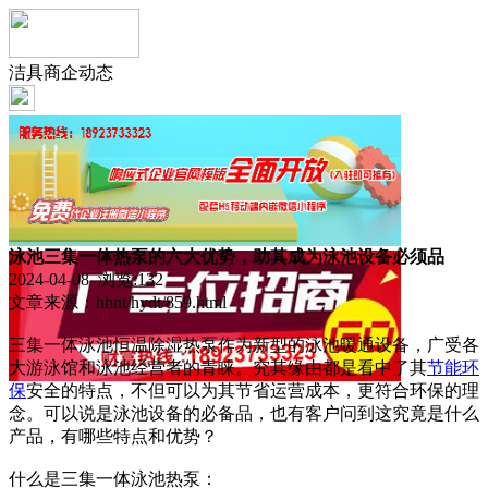
洁具商企动态
泳池三集一体热泵的六大优势，助其成为泳池设备必须品
2024-04-08 浏览:
132
文章来源：hhnt/hydt/859.html
三集一体泳池恒温除湿热泵作为新型的泳池暖通设备，广受各
大游泳馆和泳池经营者的青睐。究其缘由都是看中了其
节能
环
保
安全的特点，不但可以为其节省运营成本，更符合环保的理
念。可以说是泳池设备的必备品，也有客户问到这究竟是什么
产品，有哪些特点和优势？
什么是三集一体泳池热泵：