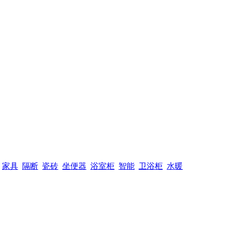
家具
隔断
瓷砖
坐便器
浴室柜
智能
卫浴柜
水暖