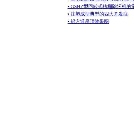
• GSHZ型回转式格栅除污机
• 注塑成型典型的四大并发症
• 铝方通吊顶效果图