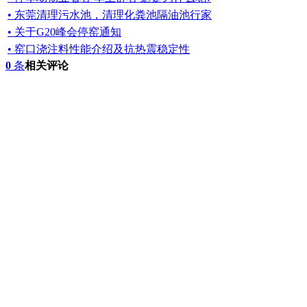
• 东莞清理污水池，清理化粪池隔油池行家
• 关于G20峰会停窑通知
• 窑口浇注料性能介绍及抗热震稳定性
0
条
相关评论