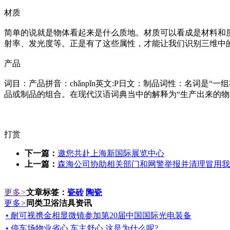
材质
简单的说就是物体看起来是什么质地。材质可以看成是材料和
射率、发光度等。正是有了这些属性，才能让我们识别三维中
产品
词目：产品拼音：chǎnpǐn英文:P日文：制品词性：名词
品或制品的组合。在现代汉语词典当中的解释为“生产出来的物
打赏
下一篇：
邀您共赴上海新国际展览中心
上一篇：
森海公司协助相关部门和网警举报并清理冒用我
更多
>
文章标签：
瓷砖
陶瓷
更多
>
同类卫浴洁具资讯
• 耐可视携金相显微镜参加第20届中国国际光电装备
• 停车场物业省心 车主舒心 这是为什么呢?