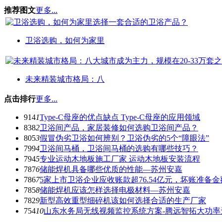
推荐图文
更多...
卫浴选购，如何为家里
未来精装城市格局：八
点击排行
更多...
914
1
Type-C母座的优点缺点 Type-C母座的应用领域
838
2
卫浴间产品，家居装修如何选购卫浴间产品？
805
3
假冒伪劣卫浴如何辨别？卫浴伪劣的5个“障眼法”
799
4
卫浴间马桶，卫浴间马桶的选购有哪些技巧？
794
5
专业运动木地板施工厂家 运动木地板安装流程
787
6
储能焊机具备哪些优质的性能—苏州安嘉
786
7
5家上市卫浴企业应收账款超76.54亿元，坏账准备金额
785
8
储能焊机应该怎样选择电极材料—苏州安嘉
782
9
新型高效重型细碎机该如何选择合适的生产厂家
754
10
山东水务局无线视频监控系统方案-腾远智拓大功率