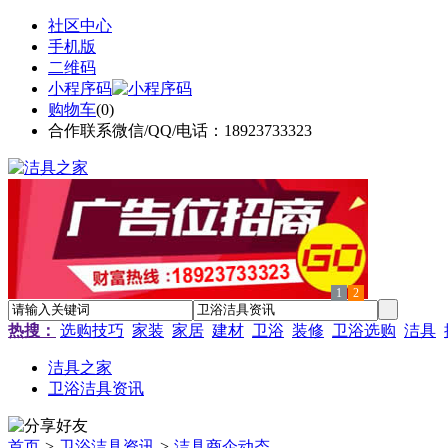
社区中心
手机版
二维码
小程序码
购物车
(
0
)
合作联系微信/QQ/电话：18923733323
1
2
热搜：
选购技巧
家装
家居
建材
卫浴
装修
卫浴选购
洁具
洁具之家
卫浴洁具资讯
首页
>
卫浴洁具资讯
>
洁具商企动态