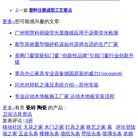
上一篇:
塑料注塑成型工艺要点
更多»
您可能感兴趣的文章:
广州明慧科研级荧光显微镜应用于沥青荧光检测
新型高效重型细碎机该如何选择合适的生产厂家
美阁门窗荣获铝门窗 “创新性品牌”引领门窗行业创新升
级
青岛办公家具专业设备德国原装的威力Unicontrol6
闪光对焊机之液压系统介绍—苏州安嘉
专业运动木地板施工厂家 运动木地板安装流程
更多»
有关
瓷砖 陶瓷
的产品：
卫浴洁具资讯
发表评论 |
0评
移动社区
天花之家
木门之家
灯具之家
铁艺之家
幕
评论登陆
墙之家
五金头条
楼梯头条
墙纸头条
壁纸头条
玻璃头条
老姚