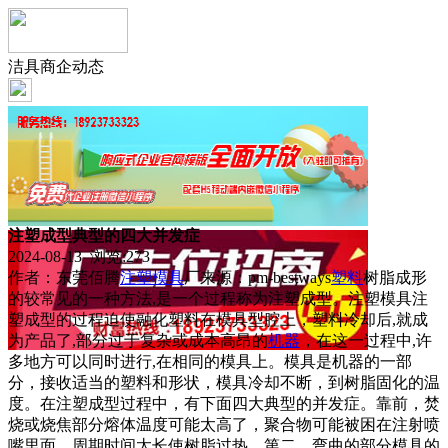
洁具商企动态
注塑成型典型的四大并发症
2024-08-13 浏览:
273
作者：东莞佰腾
注塑
模具
厂来源：pm-bestways
塑料
树脂成形
的较常见的一种方法,是一个过程称为注塑成型。注塑模具注
塑成型的过程迫使融化塑料在模具型腔上，塑料冷却后,就成
为产品了,部分过于复杂或成本高昂的
机器
，在这一过程中,许
多地方可以同时进行,在相同的模具上。模具是机器的一部
分，接收适当的塑料和形状，模具冷却不断，到树脂固化的温
度。在注塑成型过程中，有下面四大典型的并发症。靠前，焚
烧或烧焦部分熔体温度可能太高了，聚合物可能被困在注射喷
嘴里面，周期时间太长使树脂过热。第二，弯曲的部分模具的