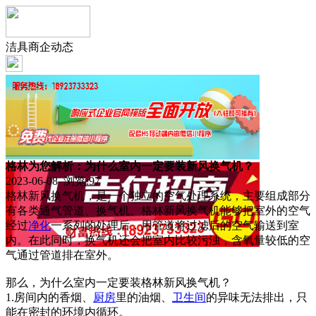
洁具商企动态
格林为您解析：为什么室内一定要装新风换气机？
2023-06-08 浏览:
97
格林新风换气机，是一个独立的空气处理系统，主要组成部分
有各类通气管道、换气机。格林新风换气机能够把室外的空气
经过
净化
一系列的处理后，用管道将过滤后的空气输送到室
内。在此同时，换气机还会把室内比较污浊，含氧量较低的空
气通过管道排在室外。
那么，为什么室内一定要装格林新风换气机？
1.房间内的香烟、
厨房
里的油烟、
卫生间
的异味无法排出，只
能在密封的环境内循环。